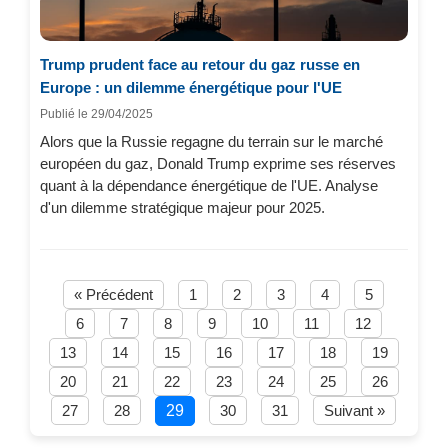
Trump prudent face au retour du gaz russe en
Europe : un dilemme énergétique pour l'UE
Publié le 29/04/2025
Alors que la Russie regagne du terrain sur le marché
européen du gaz, Donald Trump exprime ses réserves
quant à la dépendance énergétique de l'UE. Analyse
d'un dilemme stratégique majeur pour 2025.
« Précédent
1
2
3
4
5
6
7
8
9
10
11
12
13
14
15
16
17
18
19
20
21
22
23
24
25
26
27
28
29
30
31
Suivant »