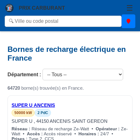
☰
PRIX CARBURANT
Bornes de recharge électrique en
France
Département :
64720
borne(s) trouvée(s) en France.
SUPER U ANCENIS
50000 kW
2 PdC
SUPER U , 44150 ANCENIS SAINT GEREON
Réseau :
Réseau de recharge Ze-Watt •
Opérateur :
Ze-
Watt •
Accès :
Accès réservé •
Horaires :
24/7 •
Prises :
Type 2, CCS