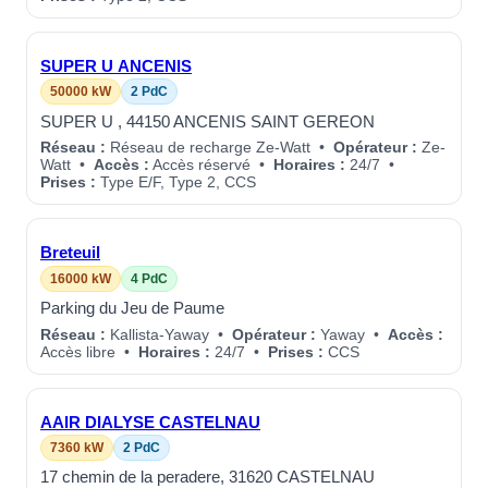
SUPER U ANCENIS
50000 kW
2 PdC
SUPER U , 44150 ANCENIS SAINT GEREON
Réseau :
Réseau de recharge Ze-Watt •
Opérateur :
Ze-
Watt •
Accès :
Accès réservé •
Horaires :
24/7 •
Prises :
Type E/F, Type 2, CCS
Breteuil
16000 kW
4 PdC
Parking du Jeu de Paume
Réseau :
Kallista-Yaway •
Opérateur :
Yaway •
Accès :
Accès libre •
Horaires :
24/7 •
Prises :
CCS
AAIR DIALYSE CASTELNAU
7360 kW
2 PdC
17 chemin de la peradere, 31620 CASTELNAU