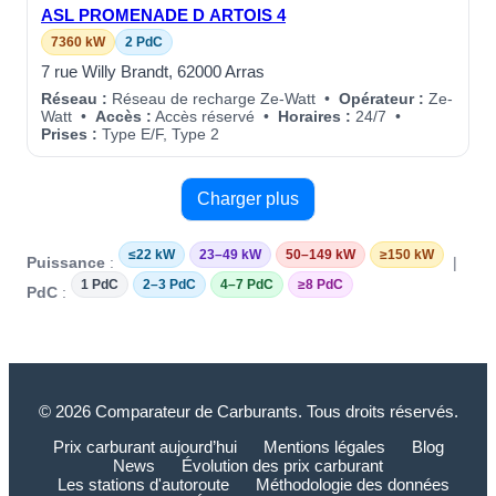
ASL PROMENADE D ARTOIS 4
7360 kW
2 PdC
7 rue Willy Brandt, 62000 Arras
Réseau :
Réseau de recharge Ze-Watt •
Opérateur :
Ze-
Watt •
Accès :
Accès réservé •
Horaires :
24/7 •
Prises :
Type E/F, Type 2
Charger plus
≤22 kW
23–49 kW
50–149 kW
≥150 kW
Puissance
:
|
1 PdC
2–3 PdC
4–7 PdC
≥8 PdC
PdC
:
© 2026 Comparateur de Carburants. Tous droits réservés.
Prix carburant aujourd’hui
Mentions légales
Blog
News
Évolution des prix carburant
Les stations d'autoroute
Méthodologie des données