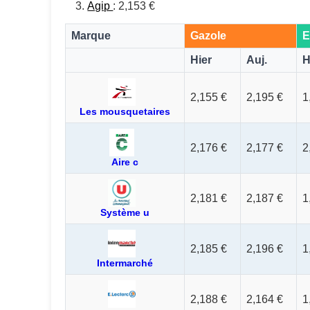
Agip
: 2,153 €
Marque
Gazole
E
Hier
Auj.
H
2,155 €
2,195 €
1
Les mousquetaires
2,176 €
2,177 €
2
Aire c
2,181 €
2,187 €
1
Système u
2,185 €
2,196 €
1
Intermarché
2,188 €
2,164 €
1