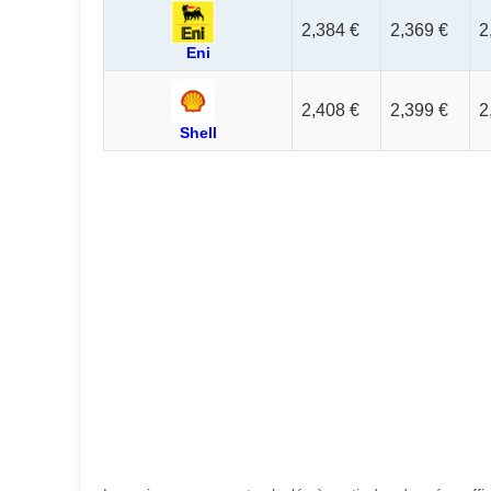
2,384 €
2,369 €
2
Eni
2,408 €
2,399 €
2
Shell