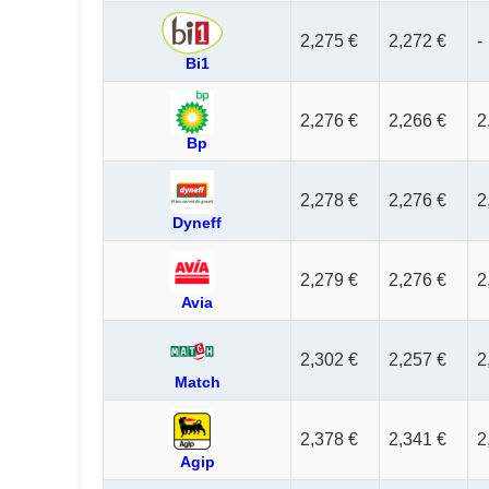
2,275 €
2,272 €
-
Bi1
2,276 €
2,266 €
2
Bp
2,278 €
2,276 €
2
Dyneff
2,279 €
2,276 €
2
Avia
2,302 €
2,257 €
2
Match
2,378 €
2,341 €
2
Agip