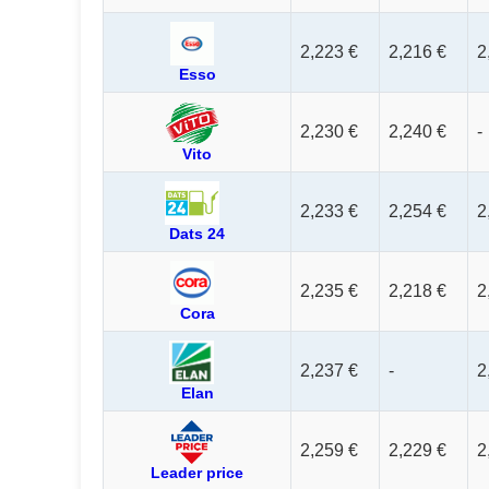
2,223 €
2,216 €
2
Esso
2,230 €
2,240 €
-
Vito
2,233 €
2,254 €
2
Dats 24
2,235 €
2,218 €
2
Cora
2,237 €
-
2
Elan
2,259 €
2,229 €
2
Leader price