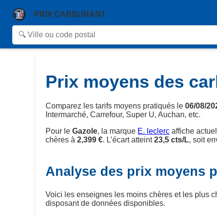
PRIX CARBURANT
Prix moyens des car
Comparez les tarifs moyens pratiqués le
06/08/20
Intermarché, Carrefour, Super U, Auchan, etc.
Pour le
Gazole
, la marque
E. leclerc
affiche actue
chères à
2,399 €
. L’écart atteint
23,5 cts/L
, soit e
Analyse des prix moyens 
Voici les enseignes les moins chères et les plus 
disposant de données disponibles.