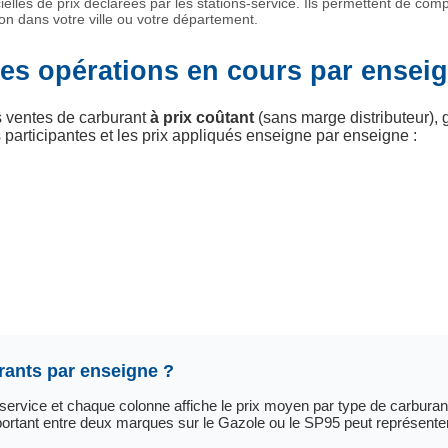
ielles de prix déclarées par les stations-service. Ils permettent de com
on dans votre ville ou votre département.
 les opérations en cours par ensei
s ventes de carburant
à prix coûtant
(sans marge distributeur),
 participantes et les prix appliqués enseigne par enseigne :
rants par enseigne ?
ervice et chaque colonne affiche le prix moyen par type de carburan
portant entre deux marques sur le Gazole ou le SP95 peut représenter