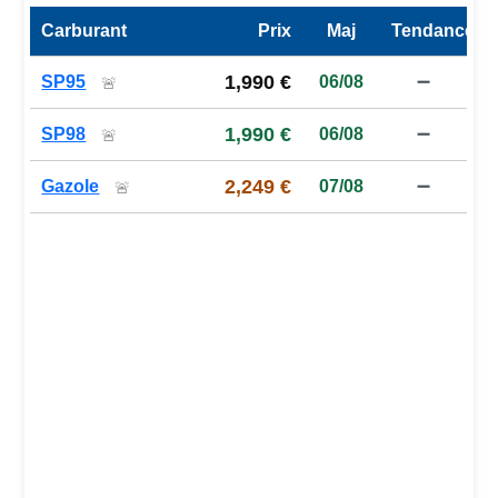
Carburant
Prix
Maj
Tendance
Prix des carburants de la station — comparaison à la moy
1,990 €
SP95
06/08
➖
🚨
1,990 €
SP98
06/08
➖
🚨
2,249 €
Gazole
07/08
➖
🚨