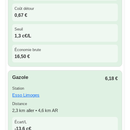
Coût détour
0,67 €
Seuil
1,3 c€/L
Économie brute
16,50 €
Gazole
6,18 €
Station
Esso Limoges
Distance
2,3 km aller • 4,6 km AR
Écart/L
-13,6 c€