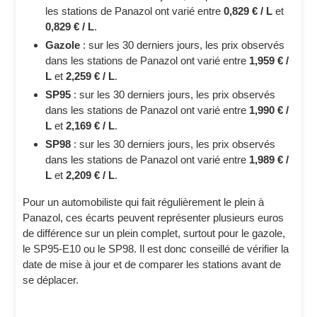
les stations de Panazol ont varié entre
0,829 € / L
et
0,829 € / L
.
Gazole
: sur les 30 derniers jours, les prix observés
dans les stations de Panazol ont varié entre
1,959 € /
L
et
2,259 € / L
.
SP95
: sur les 30 derniers jours, les prix observés
dans les stations de Panazol ont varié entre
1,990 € /
L
et
2,169 € / L
.
SP98
: sur les 30 derniers jours, les prix observés
dans les stations de Panazol ont varié entre
1,989 € /
L
et
2,209 € / L
.
Pour un automobiliste qui fait régulièrement le plein à
Panazol, ces écarts peuvent représenter plusieurs euros
de différence sur un plein complet, surtout pour le gazole,
le SP95-E10 ou le SP98. Il est donc conseillé de vérifier la
date de mise à jour et de comparer les stations avant de
se déplacer.