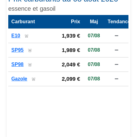
essence et gasoil
Carburant
Prix
Maj
Tendance
Prix des carburants de la station — comparaison à la moy
1,939 €
E10
07/08
➖
🚨
1,989 €
SP95
07/08
➖
🚨
2,049 €
SP98
07/08
➖
🚨
2,099 €
Gazole
07/08
➖
🚨