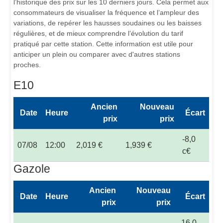
l’historique des prix sur les 10 derniers jours. Cela permet aux
consommateurs de visualiser la fréquence et l’ampleur des
variations, de repérer les hausses soudaines ou les baisses
régulières, et de mieux comprendre l’évolution du tarif
pratiqué par cette station. Cette information est utile pour
anticiper un plein ou comparer avec d'autres stations
proches.
E10
Ancien
Nouveau
Date
Heure
Écart
prix
prix
-8,0
07/08
12:00
2,019 €
1,939 €
c€
Gazole
Ancien
Nouveau
Date
Heure
Écart
prix
prix
-16,0