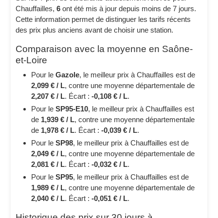
Chauffailles,
6
ont été mis à jour depuis moins de 7 jours.
Cette information permet de distinguer les tarifs récents
des prix plus anciens avant de choisir une station.
Comparaison avec la moyenne en Saône-
et-Loire
Pour le
Gazole
, le meilleur prix à Chauffailles est de
2,099 € / L
, contre une moyenne départementale de
2,207 € / L
. Écart :
-0,108 € / L
.
Pour le
SP95-E10
, le meilleur prix à Chauffailles est
de
1,939 € / L
, contre une moyenne départementale
de
1,978 € / L
. Écart :
-0,039 € / L
.
Pour le
SP98
, le meilleur prix à Chauffailles est de
2,049 € / L
, contre une moyenne départementale de
2,081 € / L
. Écart :
-0,032 € / L
.
Pour le
SP95
, le meilleur prix à Chauffailles est de
1,989 € / L
, contre une moyenne départementale de
2,040 € / L
. Écart :
-0,051 € / L
.
Historique des prix sur 30 jours à