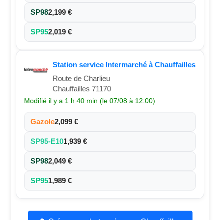
SP98
2,199 €
SP95
2,019 €
Station service Intermarché à Chauffailles
Route de Charlieu
Chauffailles 71170
Modifié il y a 1 h 40 min (le 07/08 à 12:00)
Gazole
2,099 €
SP95-E10
1,939 €
SP98
2,049 €
SP95
1,989 €