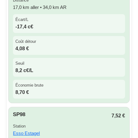
Distance
17,0 km aller • 34,0 km AR
Écart/L
-17,4 c€
Coût détour
4,08 €
Seuil
8,2 c€/L
Économie brute
8,70 €
SP98
7,52 €
Station
Esso Estagel