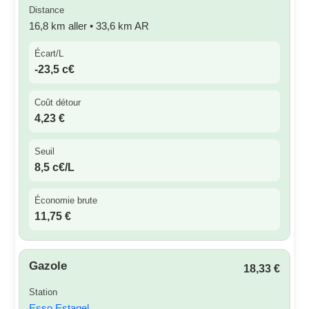
Distance
16,8 km aller • 33,6 km AR
Écart/L
-23,5 c€
Coût détour
4,23 €
Seuil
8,5 c€/L
Économie brute
11,75 €
Gazole
18,33 €
Station
Esso Estagel