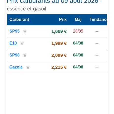
Prix carburants au 09 août 2026 -
essence et gasoil
Carburant
Prix
Maj
Tendance
Prix des carburants de la station — comparaison à la moy
1,669 €
SP95
28/05
➖
🚨
1,999 €
E10
04/08
➖
🚨
2,099 €
SP98
04/08
➖
🚨
2,215 €
Gazole
04/08
➖
🚨