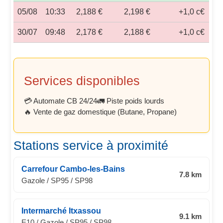
05/08
10:33
2,188 €
2,198 €
+1,0 c€
30/07
09:48
2,178 €
2,188 €
+1,0 c€
Services disponibles
💳 Automate CB 24/24
🚛 Piste poids lourds
🔥 Vente de gaz domestique (Butane, Propane)
Stations service à proximité
Carrefour Cambo-les-Bains
7.8 km
Gazole / SP95 / SP98
Intermarché Itxassou
9.1 km
E10 / Gazole / SP95 / SP98