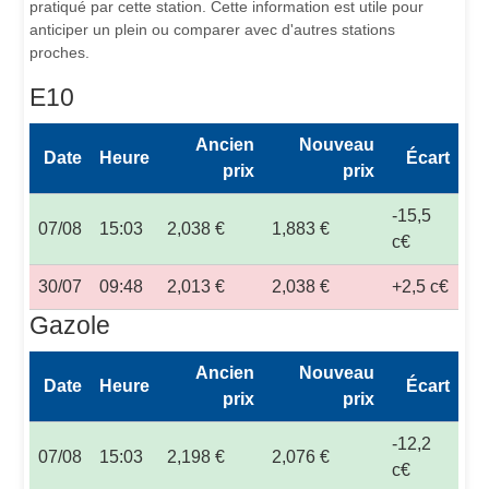
pratiqué par cette station. Cette information est utile pour
anticiper un plein ou comparer avec d'autres stations
proches.
E10
Ancien
Nouveau
Date
Heure
Écart
prix
prix
-15,5
07/08
15:03
2,038 €
1,883 €
c€
30/07
09:48
2,013 €
2,038 €
+2,5 c€
Gazole
Ancien
Nouveau
Date
Heure
Écart
prix
prix
-12,2
07/08
15:03
2,198 €
2,076 €
c€