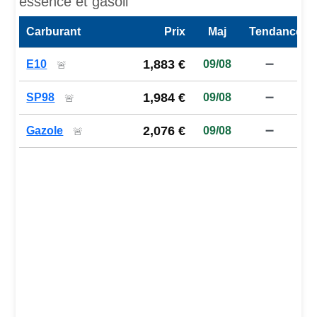
essence et gasoil
Carburant
Prix
Maj
Tendance
Prix des carburants de la station — comparaison à la moy
1,883 €
E10
09/08
➖
🚨
1,984 €
SP98
09/08
➖
🚨
2,076 €
Gazole
09/08
➖
🚨