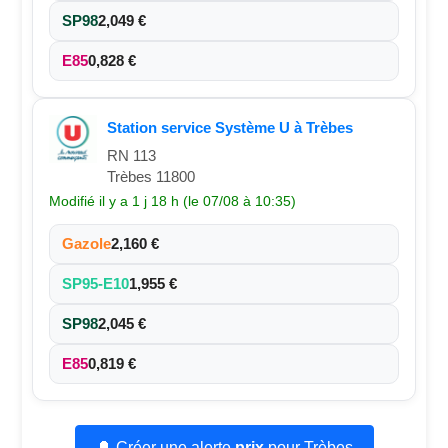
SP98
2,049 €
E85
0,828 €
Station service Système U à Trèbes
RN 113
Trèbes 11800
Modifié il y a 1 j 18 h (le 07/08 à 10:35)
Gazole
2,160 €
SP95-E10
1,955 €
SP98
2,045 €
E85
0,819 €
🔔 Créer une alerte
prix
pour Trèbes