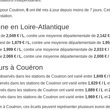
 stations indépendantes.
s pour Couëron,
6
ont été mis à jour depuis moins de 7 jours. Cett
station.
e en Loire-Atlantique
t de
2,049 € / L
, contre une moyenne départementale de
2,142 €
 est de
1,879 € / L
, contre une moyenne départementale de
1,95
de
1,999 € / L
, contre une moyenne départementale de
2,033 € /
de
2,069 € / L
, contre une moyenne départementale de
2,008 € /
ours à Couëron
x observés dans les stations de Couëron ont varié entre
1,849 € /
bservés dans les stations de Couëron ont varié entre
1,829 € / L
e
ervés dans les stations de Couëron ont varié entre
1,889 € / L
et
ervés dans les stations de Couëron ont varié entre
1,969 € / L
et
in à Couëron, ces écarts peuvent représenter plusieurs euros de 