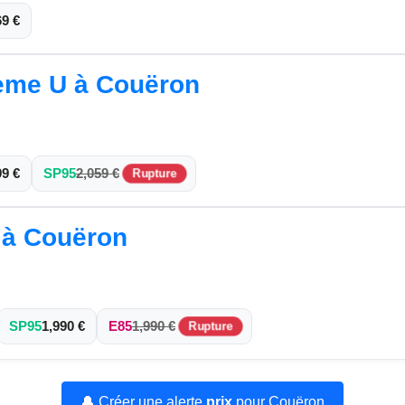
69 €
tème U à Couëron
99 €
SP95
2,059 €
Rupture
l à Couëron
SP95
1,990 €
E85
1,990 €
Rupture
🔔 Créer une alerte
prix
pour Couëron