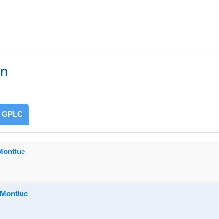
on
GPLC
-Montluc
-Montluc