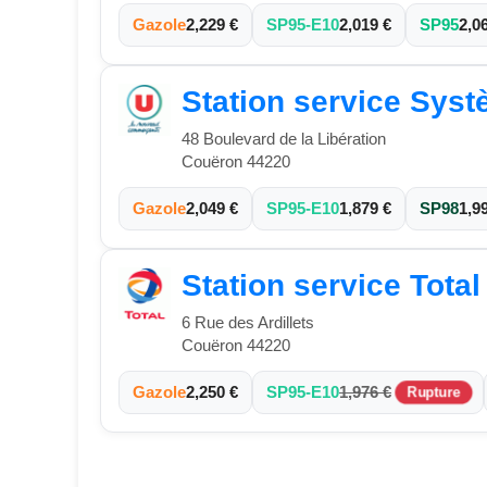
Gazole
2,229 €
SP95-E10
2,019 €
SP95
2,0
Station service Sys
48 Boulevard de la Libération
Couëron 44220
Gazole
2,049 €
SP95-E10
1,879 €
SP98
1,9
Station service Tota
6 Rue des Ardillets
Couëron 44220
Gazole
2,250 €
SP95-E10
1,976 €
Rupture