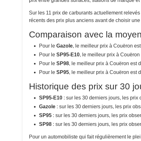
prix entre grandes surfaces, stations de marque et
Sur les 11 prix de carburants actuellement relevé
récents des prix plus anciens avant de choisir une 
Comparaison avec la moyenn
Pour le
Gazole
, le meilleur prix à Couëron es
Pour le
SP95-E10
, le meilleur prix à Couëron
Pour le
SP98
, le meilleur prix à Couëron est 
Pour le
SP95
, le meilleur prix à Couëron est 
Historique des prix sur 30 j
SP95-E10
: sur les 30 derniers jours, les pri
Gazole
: sur les 30 derniers jours, les prix o
SP95
: sur les 30 derniers jours, les prix obs
SP98
: sur les 30 derniers jours, les prix obs
Pour un automobiliste qui fait régulièrement le ple