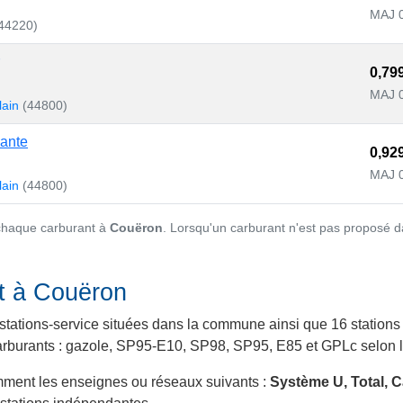
MAJ 
44220)
0,79
MAJ 
lain
(44800)
ante
0,92
MAJ 
lain
(44800)
 chaque carburant à
Couëron
. Lorsqu'un carburant n'est pas proposé d
nt à Couëron
stations-service situées dans la commune ainsi que 16 stations 
 carburants : gazole, SP95-E10, SP98, SP95, E85 et GPLc selon le
mment les enseignes ou réseaux suivants :
Système U, Total, C