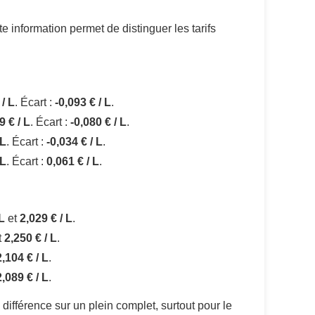
e information permet de distinguer les tarifs
 / L
. Écart :
-0,093 € / L
.
9 € / L
. Écart :
-0,080 € / L
.
 L
. Écart :
-0,034 € / L
.
 L
. Écart :
0,061 € / L
.
 L
et
2,029 € / L
.
t
2,250 € / L
.
2,104 € / L
.
2,089 € / L
.
différence sur un plein complet, surtout pour le