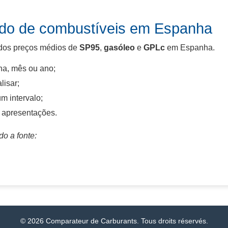
ado de combustíveis em Espanha
 dos preços médios de
SP95
,
gasóleo
e
GPLc
em Espanha.
na, mês ou ano;
lisar;
m intervalo;
a apresentações.
do a fonte:
© 2026 Comparateur de Carburants. Tous droits réservés.