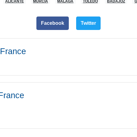
ALICANTE
MURCIA
MÁLAGA
TOLEDO
BADAJOZ
Facebook
Twitter
France
France