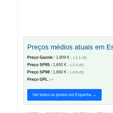
Preços médios atuais em 
Preço Gazole :
1,809 €
↓ (-1.1 c€)
Preço SP95 :
1,692 €
↓ (-1.0 c€)
Preço SP98 :
1,860 €
↓ (-0.8 c€)
Preço GPL :
–
Ver todos os postos em Espanha →