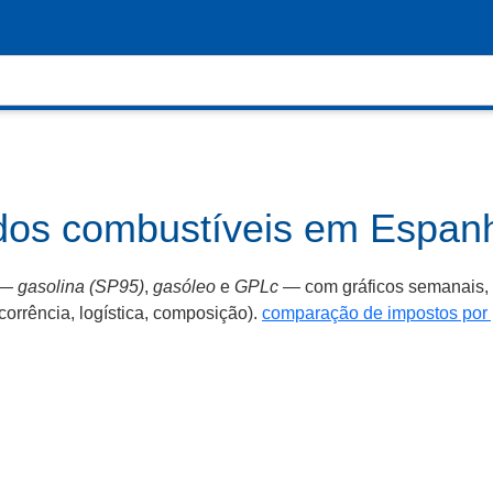
dos combustíveis em Espan
—
gasolina (SP95)
,
gasóleo
e
GPLc
— com gráficos semanais, 
corrência, logística, composição).
comparação de impostos por