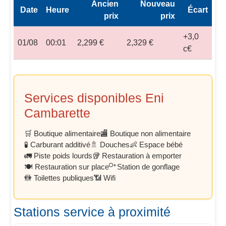
Ancien
Nouveau
Date
Heure
Écart
prix
prix
+3,0
01/08
00:01
2,299 €
2,329 €
c€
Services disponibles Eni
Cambarette
🛒 Boutique alimentaire
🏬 Boutique non alimentaire
🧪 Carburant additivé
🚿 Douches
👶 Espace bébé
🚛 Piste poids lourds
🥡 Restauration à emporter
🍽️ Restauration sur place
Station de gonflage
🚻 Toilettes publiques
📶 Wifi
Stations service à proximité