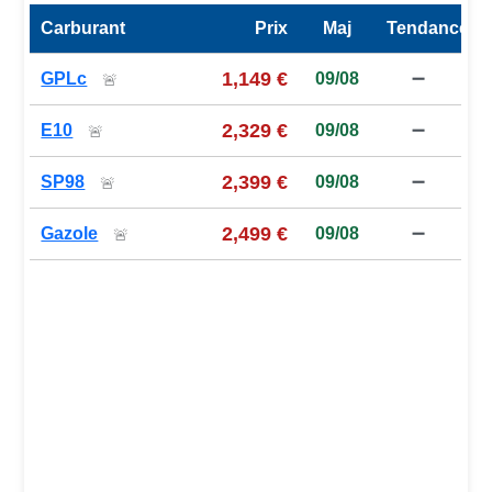
Carburant
Prix
Maj
Tendance
Prix des carburants de la station — comparaison à la moy
1,149 €
GPLc
09/08
➖
🚨
2,329 €
E10
09/08
➖
🚨
2,399 €
SP98
09/08
➖
🚨
2,499 €
Gazole
09/08
➖
🚨