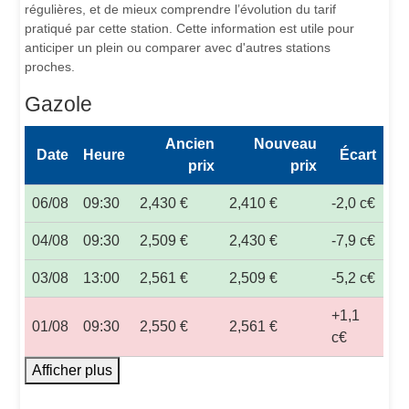
régulières, et de mieux comprendre l’évolution du tarif
pratiqué par cette station. Cette information est utile pour
anticiper un plein ou comparer avec d'autres stations
proches.
Gazole
Ancien
Nouveau
Date
Heure
Écart
prix
prix
06/08
09:30
2,430 €
2,410 €
-2,0 c€
04/08
09:30
2,509 €
2,430 €
-7,9 c€
03/08
13:00
2,561 €
2,509 €
-5,2 c€
+1,1
01/08
09:30
2,550 €
2,561 €
c€
Afficher plus