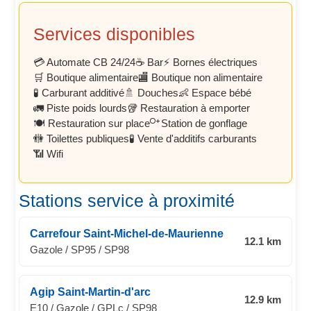
Services disponibles
💳 Automate CB 24/24
☕ Bar
⚡ Bornes électriques
🛒 Boutique alimentaire
🏬 Boutique non alimentaire
🧪 Carburant additivé
🚿 Douches
👶 Espace bébé
🚛 Piste poids lourds
🥡 Restauration à emporter
🍽️ Restauration sur place
Station de gonflage
🚻 Toilettes publiques
🧪 Vente d'additifs carburants
📶 Wifi
Stations service à proximité
Carrefour Saint-Michel-de-Maurienne
12.1 km
Gazole / SP95 / SP98
Agip Saint-Martin-d'arc
12.9 km
E10 / Gazole / GPLc / SP98