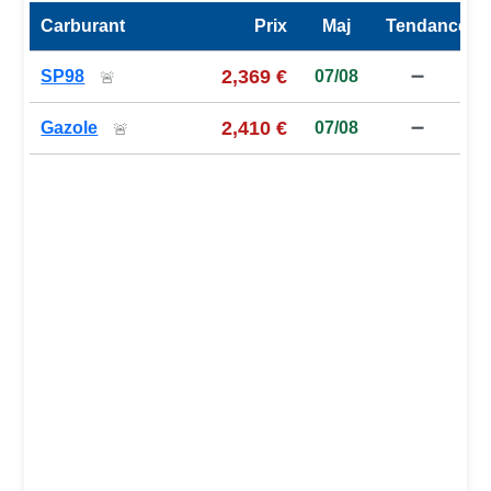
Carburant
Prix
Maj
Tendance
Prix des carburants de la station — comparaison à la moy
2,369 €
SP98
07/08
➖
🚨
2,410 €
Gazole
07/08
➖
🚨