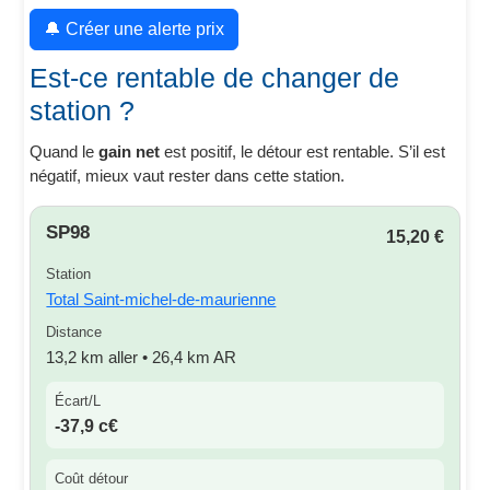
🔔 Créer une alerte prix
Est-ce rentable de changer de
station ?
Quand le
gain net
est positif, le détour est rentable. S’il est
négatif, mieux vaut rester dans cette station.
SP98
15,20 €
Station
Total Saint-michel-de-maurienne
Distance
13,2 km aller • 26,4 km AR
Écart/L
-37,9 c€
Coût détour