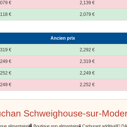
,079 €
2,139 €
,118 €
2,079 €
Ancien prix
,319 €
2,292 €
,249 €
2,319 €
,252 €
2,249 €
,249 €
2,252 €
Auchan Schweighouse-sur-Mode
ique alimentaire
🏬 Boutique non alimentaire
🧪 Carburant additivé
💶 DAB