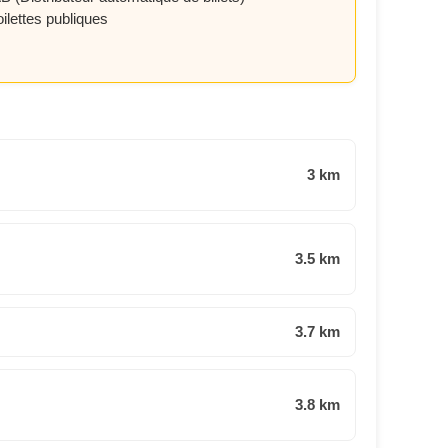
oilettes publiques
3 km
3.5 km
3.7 km
3.8 km