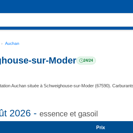
Auchan
ghouse-sur-Moder
24/24
station Auchan située à Schweighouse-sur-Moder (67590). Carburant
ût 2026 -
essence et gasoil
Prix