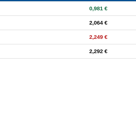
 à la moyenne départementale
0,981 €
2,064 €
2,249 €
2,292 €