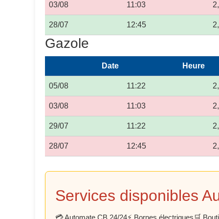
03/08
11:03
2
28/07
12:45
2
Gazole
Date
Heure
05/08
11:22
2
03/08
11:03
2
29/07
11:22
2
28/07
12:45
2
Services disponibles 
💳 Automate CB 24/24
⚡ Bornes électriques
🛒 Bout