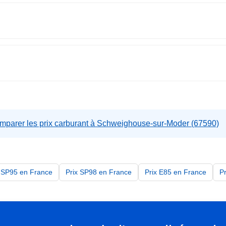
mparer les prix carburant à Schweighouse-sur-Moder (67590)
x SP95 en France
Prix SP98 en France
Prix E85 en France
P