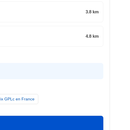
3.8 km
4.8 km
rix GPLc en France