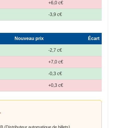
+6,0 c€
-3,9 c€
Nouveau prix
Écart
-2,7 c€
+7,0 c€
-0,3 c€
+0,3 c€
r
 (Distributeur automatique de billets)