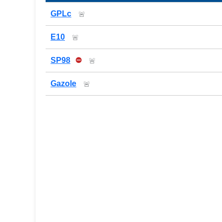
Prix des carburants de la station — comparaison
GPLc
🚨
E10
🚨
SP98
⛔
🚨
Gazole
🚨