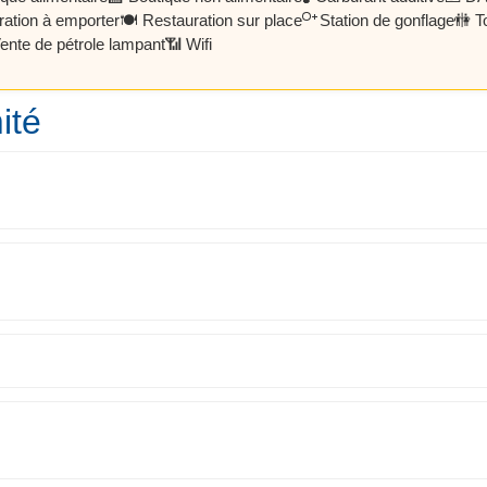
ration à emporter
🍽️ Restauration sur place
Station de gonflage
🚻 T
ente de pétrole lampant
📶 Wifi
ité