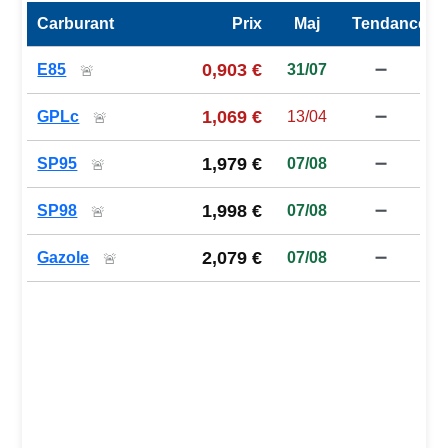
Carburant
Prix
Maj
Tendance
Prix des carburants de la station — comparaison à la moy
0,903 €
E85
31/07
➖
🚨
1,069 €
GPLc
13/04
➖
🚨
1,979 €
SP95
07/08
➖
🚨
1,998 €
SP98
07/08
➖
🚨
2,079 €
Gazole
07/08
➖
🚨