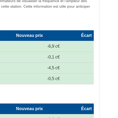
ommateurs de visualiser la fréquence et l’ampleur des
ette station. Cette information est utile pour anticiper
Nouveau prix
Écart
-6,9 c€
-0,1 c€
-4,5 c€
-0,5 c€
Nouveau prix
Écart