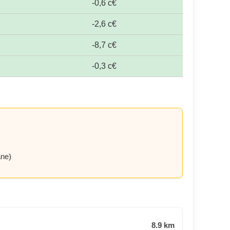
-0,6 c€
-2,6 c€
-8,7 c€
-0,3 c€
ane)
8.9 km