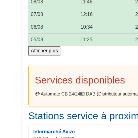
08/08
11:46
2
07/08
12:16
2
06/08
10:34
2
05/08
11:25
2
Afficher plus
Services disponibles
💳 Automate CB 24/24
💶 DAB (Distributeur automati
Stations service à proxim
Intermarché Avize