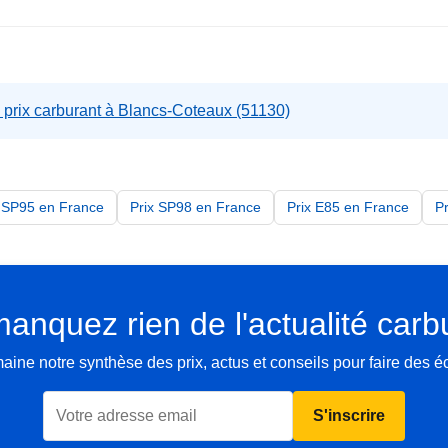
 prix carburant à Blancs-Coteaux (51130)
x SP95 en France
Prix SP98 en France
Prix E85 en France
P
anquez rien de l'actualité carb
ne notre synthèse des prix, actus et conseils pour faire des 
S'inscrire