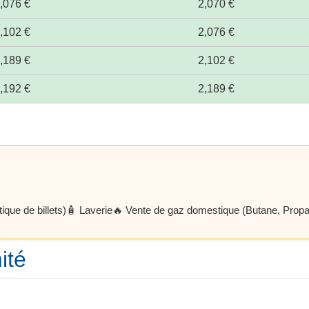
,076 €
2,070 €
,102 €
2,076 €
,189 €
2,102 €
,192 €
2,189 €
que de billets)
🧴 Laverie
🔥 Vente de gaz domestique (Butane, Prop
ité