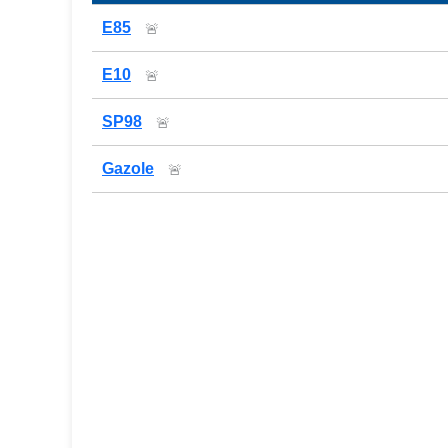
Prix des carburants de la station — comparaison
E85
🚨
E10
🚨
SP98
🚨
Gazole
🚨