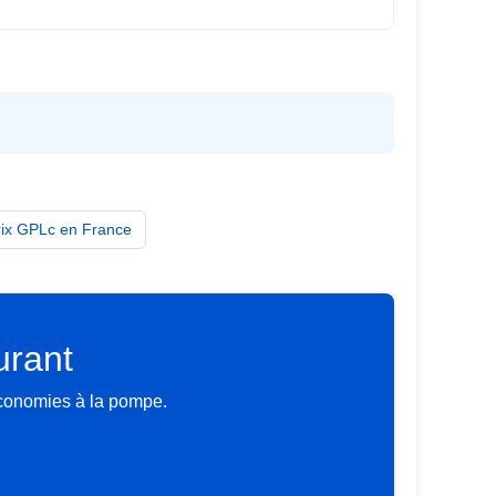
rix GPLc en France
urant
économies à la pompe.