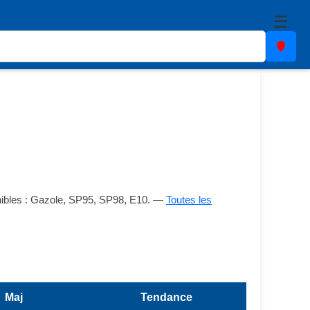
☰
onibles : Gazole, SP95, SP98, E10. —
Toutes les
Maj
Tendance