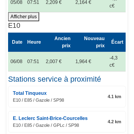
05/08
07:51
2,209 €
2,164 €
c€
Afficher plus
E10
Ancien
Nouveau
Date
Heure
Écart
prix
prix
-4,3
06/08
07:51
2,007 €
1,964 €
c€
Stations service à proximité
Total Tinqueux
4.1 km
E10 / E85 / Gazole / SP98
E. Leclerc Saint-Brice-Courcelles
4.2 km
E10 / E85 / Gazole / GPLc / SP98