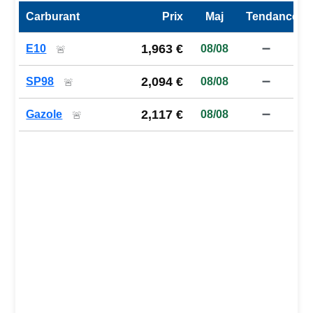
Carburant
Prix
Maj
Tendance
Prix des carburants de la station — comparaison à la moy
1,963 €
E10
08/08
➖
🚨
2,094 €
SP98
08/08
➖
🚨
2,117 €
Gazole
08/08
➖
🚨