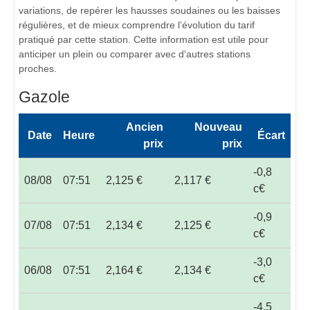
variations, de repérer les hausses soudaines ou les baisses
régulières, et de mieux comprendre l’évolution du tarif
pratiqué par cette station. Cette information est utile pour
anticiper un plein ou comparer avec d'autres stations
proches.
Gazole
Ancien
Nouveau
Date
Heure
Écart
prix
prix
-0,8
08/08
07:51
2,125 €
2,117 €
c€
-0,9
07/08
07:51
2,134 €
2,125 €
c€
-3,0
06/08
07:51
2,164 €
2,134 €
c€
-4,5