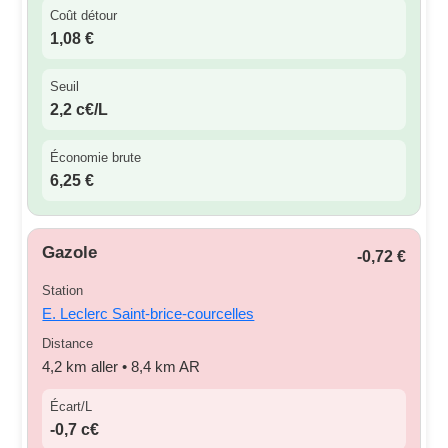
Coût détour
1,08 €
Seuil
2,2 c€/L
Économie brute
6,25 €
Gazole
-0,72 €
Station
E. Leclerc Saint-brice-courcelles
Distance
4,2 km aller • 8,4 km AR
Écart/L
-0,7 c€