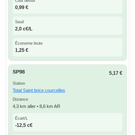
Coût détour
0,99 €
Seuil
2,0 c€/L
Économie brute
1,25 €
SP98
5,17 €
Station
Total Saint brice courcelles
Distance
4,3 km aller • 8,6 km AR
Écart/L
-12,5 c€