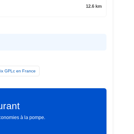
12.6 km
rix GPLc en France
urant
économies à la pompe.