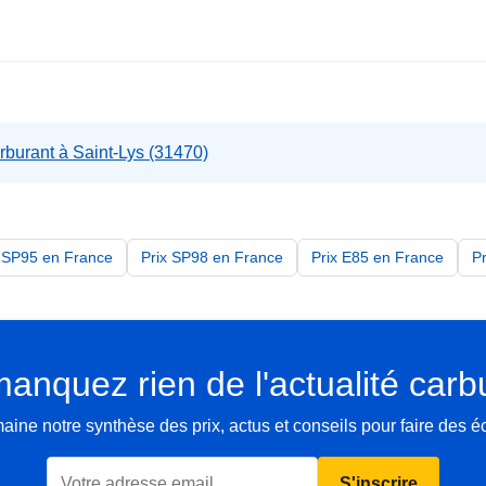
rburant à Saint-Lys (31470)
x SP95 en France
Prix SP98 en France
Prix E85 en France
P
anquez rien de l'actualité carb
ne notre synthèse des prix, actus et conseils pour faire des 
S'inscrire