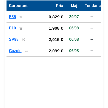
Carburant
Prix
Maj
Tendance
Prix des carburants de la station — comparaison à la moy
0,829 €
E85
29/07
➖
🚨
1,908 €
E10
06/08
➖
🚨
2,015 €
SP98
06/08
➖
🚨
2,099 €
Gazole
06/08
➖
🚨