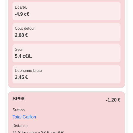
Écart/L
-4,9 c€
Coût détour
2,68 €
Seuil
5,4 c€/L
Économie brute
2,45 €
SP98
-1,20 €
Station
Total Gaillon
Distance
11,8 km aller • 23,6 km AR