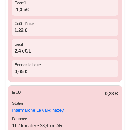
Écart/L
-1,3 c€
Coût détour
1,22 €
Seuil
2,4 c€/L
Économie brute
0,65 €
E10
-0,23 €
Station
Intermarché Le val-d'hazey
Distance
11,7 km aller • 23,4 km AR