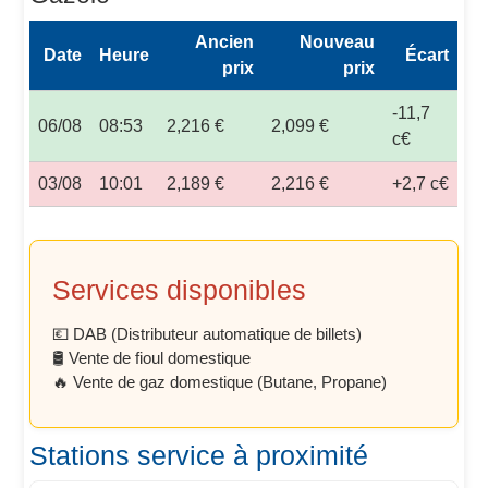
Ancien
Nouveau
Date
Heure
Écart
prix
prix
-11,7
06/08
08:53
2,216 €
2,099 €
c€
03/08
10:01
2,189 €
2,216 €
+2,7 c€
Services disponibles
💶 DAB (Distributeur automatique de billets)
🛢️ Vente de fioul domestique
🔥 Vente de gaz domestique (Butane, Propane)
Stations service à proximité