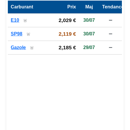
Carburant
Prix
Maj
Tendance
Prix des carburants de la station — comparaison à la moy
2,029 €
E10
30/07
➖
🚨
2,119 €
SP98
30/07
➖
🚨
2,185 €
Gazole
29/07
➖
🚨