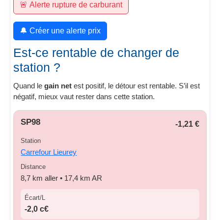
🚨 Alerte rupture de carburant
🔔 Créer une alerte prix
Est-ce rentable de changer de
station ?
Quand le
gain net
est positif, le détour est rentable. S’il est
négatif, mieux vaut rester dans cette station.
SP98
-1,21 €
Station
Carrefour Lieurey
Distance
8,7 km aller • 17,4 km AR
Écart/L
-2,0 c€