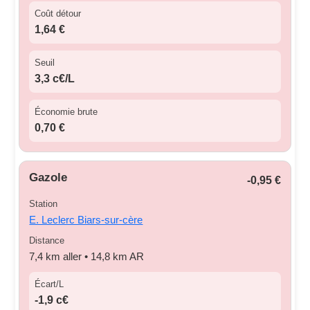
Coût détour
1,64 €
Seuil
3,3 c€/L
Économie brute
0,70 €
Gazole
-0,95 €
Station
E. Leclerc Biars-sur-cère
Distance
7,4 km aller • 14,8 km AR
Écart/L
-1,9 c€