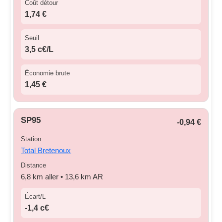
Coût détour
1,74 €
Seuil
3,5 c€/L
Économie brute
1,45 €
SP95
-0,94 €
Station
Total Bretenoux
Distance
6,8 km aller • 13,6 km AR
Écart/L
-1,4 c€