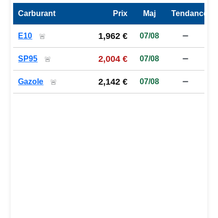
Carburant
Prix
Maj
Tendance
Prix des carburants de la station — comparaison à la moy
1,962 €
E10
07/08
➖
🚨
2,004 €
SP95
07/08
➖
🚨
2,142 €
Gazole
07/08
➖
🚨