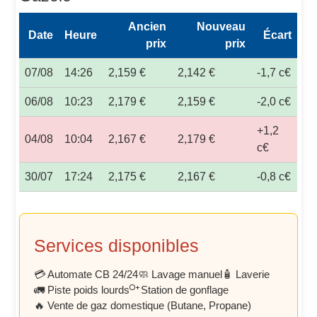
Ancien
Nouveau
Date
Heure
Écart
prix
prix
07/08
14:26
2,159 €
2,142 €
-1,7 c€
06/08
10:23
2,179 €
2,159 €
-2,0 c€
+1,2
04/08
10:04
2,167 €
2,179 €
c€
30/07
17:24
2,175 €
2,167 €
-0,8 c€
Services disponibles
💳 Automate CB 24/24
🧼 Lavage manuel
🧴 Laverie
🚛 Piste poids lourds
Station de gonflage
🔥 Vente de gaz domestique (Butane, Propane)