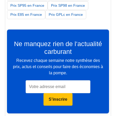
Prix SP95 en France
Prix SP98 en France
Prix E85 en France
Prix GPLc en France
Ne manquez rien de l'actualité
carburant
Recevez chaque semaine notre synthèse des
prix, actus et conseils pour faire des économies à
la pompe.
S'inscrire