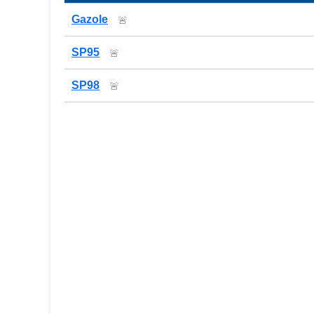
Prix des carburants de la station — comparaison
Gazole
🚨
SP95
🚨
SP98
🚨