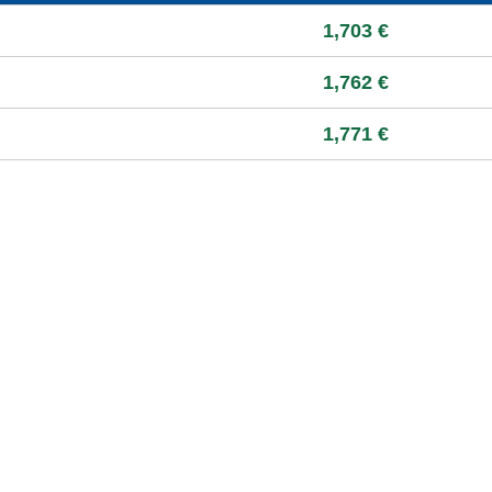
 à la moyenne départementale
1,703 €
1,762 €
1,771 €