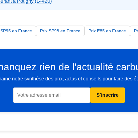
burant à Potigny (14420)
x SP95 en France
Prix SP98 en France
Prix E85 en France
P
anquez rien de l'actualité carb
ne notre synthèse des prix, actus et conseils pour faire des 
S'inscrire