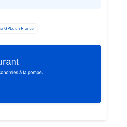
rix GPLc en France
urant
économies à la pompe.