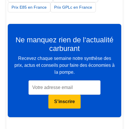
Prix E85 en France
Prix GPLc en France
Ne manquez rien de l'actualité
carburant
Recevez chaque semaine notre synthèse des
prix, actus et conseils pour faire des économies à
la pompe.
S'inscrire