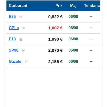
Carburant
Prix
Maj
Tendance
Prix des carburants de la station — comparaison à la moy
0,822 €
E85
06/08
➖
🚨
1,087 €
GPLc
06/08
➖
🚨
1,990 €
E10
06/08
➖
🚨
2,070 €
SP98
06/08
➖
🚨
2,156 €
Gazole
06/08
➖
🚨