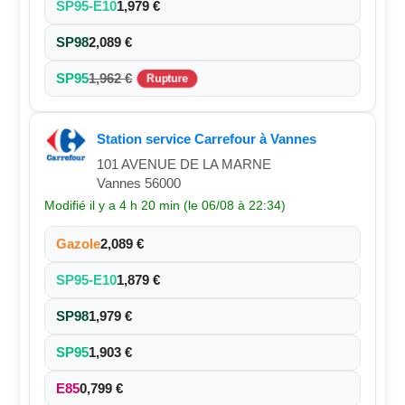
SP95-E10
1,979 €
SP98
2,089 €
SP95
1,962 €
Rupture
Station service Carrefour à Vannes
101 AVENUE DE LA MARNE
Vannes 56000
Modifié il y a 4 h 20 min (le 06/08 à 22:34)
Gazole
2,089 €
SP95-E10
1,879 €
SP98
1,979 €
SP95
1,903 €
E85
0,799 €