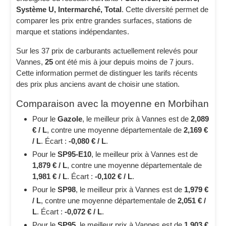
Système U, Intermarché, Total
. Cette diversité permet de
comparer les prix entre grandes surfaces, stations de
marque et stations indépendantes.
Sur les 37 prix de carburants actuellement relevés pour
Vannes,
25
ont été mis à jour depuis moins de 7 jours.
Cette information permet de distinguer les tarifs récents
des prix plus anciens avant de choisir une station.
Comparaison avec la moyenne en Morbihan
Pour le
Gazole
, le meilleur prix à Vannes est de
2,089
€ / L
, contre une moyenne départementale de
2,169 €
/ L
. Écart :
-0,080 € / L
.
Pour le
SP95-E10
, le meilleur prix à Vannes est de
1,879 € / L
, contre une moyenne départementale de
1,981 € / L
. Écart :
-0,102 € / L
.
Pour le
SP98
, le meilleur prix à Vannes est de
1,979 €
/ L
, contre une moyenne départementale de
2,051 € /
L
. Écart :
-0,072 € / L
.
Pour le
SP95
, le meilleur prix à Vannes est de
1,903 €