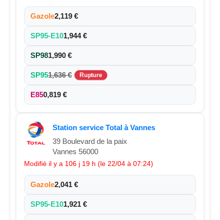
Gazole
2,119 €
SP95-E10
1,944 €
SP98
1,990 €
SP95
1,636 €
Rupture
E85
0,819 €
Station service Total à Vannes
39 Boulevard de la paix
Vannes 56000
Modifié il y a 106 j 19 h (le 22/04 à 07:24)
Gazole
2,041 €
SP95-E10
1,921 €