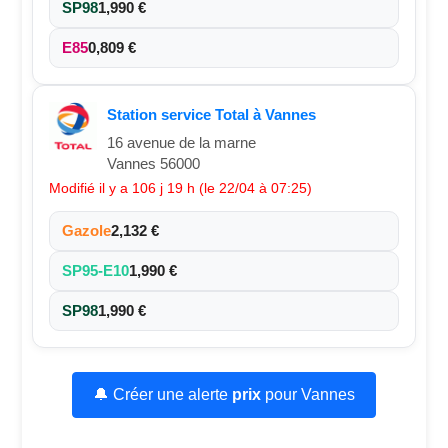
SP98
1,990 €
E85
0,809 €
Station service Total à Vannes
16 avenue de la marne
Vannes 56000
Modifié il y a 106 j 19 h (le 22/04 à 07:25)
Gazole
2,132 €
SP95-E10
1,990 €
SP98
1,990 €
🔔 Créer une alerte
prix
pour Vannes