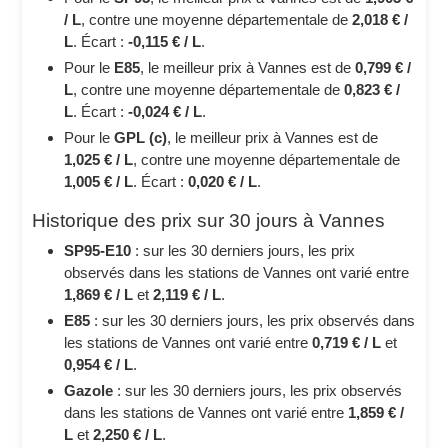
/ L
, contre une moyenne départementale de
2,018 € /
L
. Écart :
-0,115 € / L
.
Pour le
E85
, le meilleur prix à Vannes est de
0,799 € /
L
, contre une moyenne départementale de
0,823 € /
L
. Écart :
-0,024 € / L
.
Pour le
GPL (c)
, le meilleur prix à Vannes est de
1,025 € / L
, contre une moyenne départementale de
1,005 € / L
. Écart :
0,020 € / L
.
Historique des prix sur 30 jours à Vannes
SP95-E10
: sur les 30 derniers jours, les prix
observés dans les stations de Vannes ont varié entre
1,869 € / L
et
2,119 € / L
.
E85
: sur les 30 derniers jours, les prix observés dans
les stations de Vannes ont varié entre
0,719 € / L
et
0,954 € / L
.
Gazole
: sur les 30 derniers jours, les prix observés
dans les stations de Vannes ont varié entre
1,859 € /
L
et
2,250 € / L
.