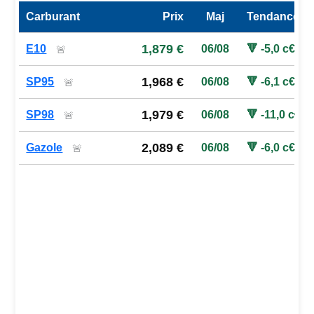
Carburant
Prix
Maj
Tendance
Prix des carburants de la station — comparaison à la moy
1,879 €
E10
06/08
🔻 -5,0 c€
🚨
1,968 €
SP95
06/08
🔻 -6,1 c€
🚨
1,979 €
SP98
06/08
🔻 -11,0 c€
🚨
2,089 €
Gazole
06/08
🔻 -6,0 c€
🚨