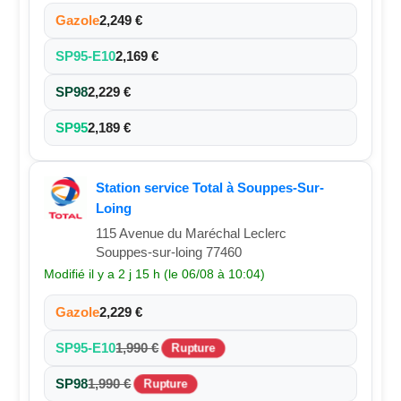
Gazole
2,249 €
SP95-E10
2,169 €
SP98
2,229 €
SP95
2,189 €
Station service Total à Souppes-Sur-
Loing
115 Avenue du Maréchal Leclerc
Souppes-sur-loing 77460
Modifié il y a 2 j 15 h (le 06/08 à 10:04)
Gazole
2,229 €
SP95-E10
1,990 €
Rupture
SP98
1,990 €
Rupture