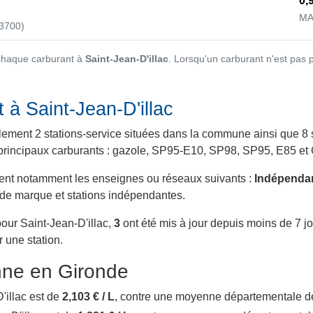
0,
MA
3700)
 chaque carburant à
Saint-Jean-D'illac
. Lorsqu'un carburant n'est pas 
 à Saint-Jean-D'illac
llement 2 stations-service situées dans la commune ainsi que 8 s
es principaux carburants : gazole, SP95-E10, SP98, SP95, E85 et 
luent notamment les enseignes ou réseaux suivants :
Indépendan
s de marque et stations indépendantes.
pour Saint-Jean-D'illac,
3
ont été mis à jour depuis moins de 7 jo
r une station.
ne en Gironde
D'illac est de
2,103 € / L
, contre une moyenne départementale 