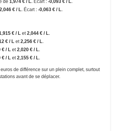
le de
1,974 € / L
. Écart :
-0,093 € / L
.
2,046 € / L
. Écart :
-0,063 € / L
.
1,915 € / L
et
2,044 € / L
.
12 € / L
et
2,256 € / L
.
 € / L
et
2,020 € / L
.
 € / L
et
2,155 € / L
.
 euros de différence sur un plein complet, surtout
stations avant de se déplacer.