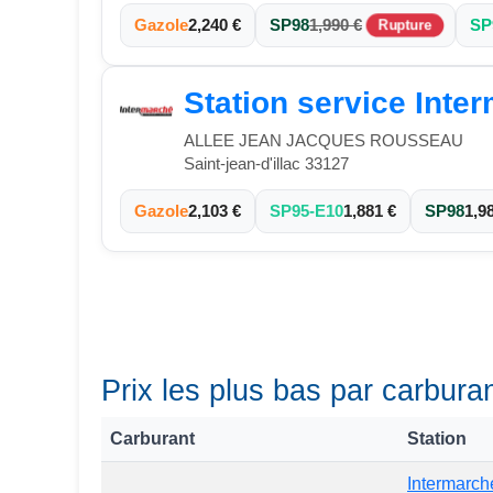
Gazole
2,240 €
SP98
1,990 €
SP
Rupture
Station service Inter
ALLEE JEAN JACQUES ROUSSEAU
Saint-jean-d'illac 33127
Gazole
2,103 €
SP95-E10
1,881 €
SP98
1,9
Prix les plus bas par carburan
Carburant
Station
Intermarch