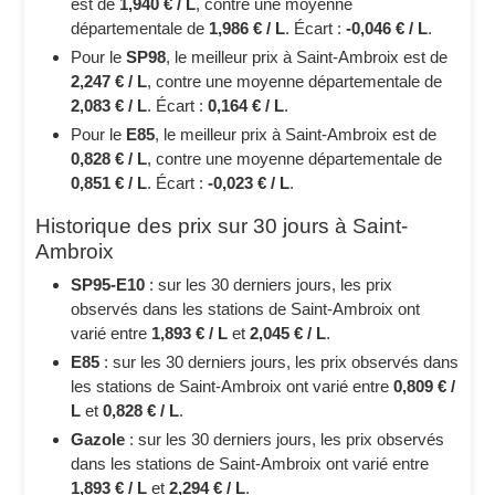
est de
1,940 € / L
, contre une moyenne
départementale de
1,986 € / L
. Écart :
-0,046 € / L
.
Pour le
SP98
, le meilleur prix à Saint-Ambroix est de
2,247 € / L
, contre une moyenne départementale de
2,083 € / L
. Écart :
0,164 € / L
.
Pour le
E85
, le meilleur prix à Saint-Ambroix est de
0,828 € / L
, contre une moyenne départementale de
0,851 € / L
. Écart :
-0,023 € / L
.
Historique des prix sur 30 jours à Saint-
Ambroix
SP95-E10
: sur les 30 derniers jours, les prix
observés dans les stations de Saint-Ambroix ont
varié entre
1,893 € / L
et
2,045 € / L
.
E85
: sur les 30 derniers jours, les prix observés dans
les stations de Saint-Ambroix ont varié entre
0,809 € /
L
et
0,828 € / L
.
Gazole
: sur les 30 derniers jours, les prix observés
dans les stations de Saint-Ambroix ont varié entre
1,893 € / L
et
2,294 € / L
.