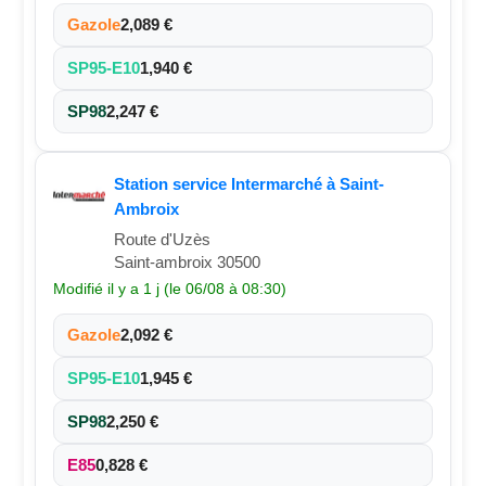
Gazole
2,089 €
SP95-E10
1,940 €
SP98
2,247 €
Station service Intermarché à Saint-
Ambroix
Route d'Uzès
Saint-ambroix 30500
Modifié il y a 1 j (le 06/08 à 08:30)
Gazole
2,092 €
SP95-E10
1,945 €
SP98
2,250 €
E85
0,828 €