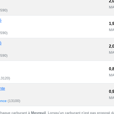
2,
MA
3590)
é
1,
MA
3590)
é
2,
MA
3590)
0,
MA
13120)
nte
0,
MA
vence
(13100)
 chaque carburant à
Meyreuil
. Lorsqu'un carburant n'est pas proposé d