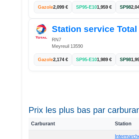
Gazole
2,099 €
SP95-E10
1,959 €
SP98
2,0
Station service Total
RN7
Meyreuil 13590
Gazole
2,174 €
SP95-E10
1,989 €
SP98
1,9
Prix les plus bas par carbura
Carburant
Station
Intermarch