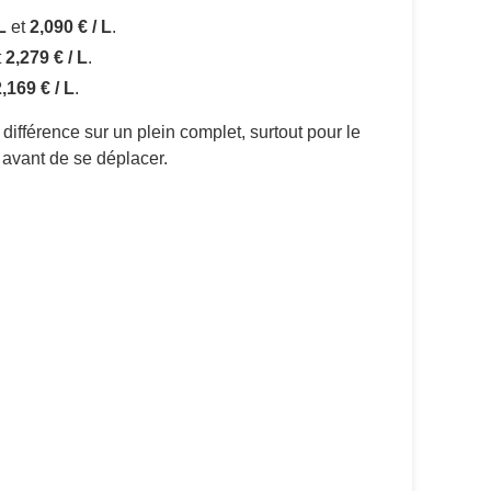
L
et
2,090 € / L
.
t
2,279 € / L
.
,169 € / L
.
différence sur un plein complet, surtout pour le
s avant de se déplacer.