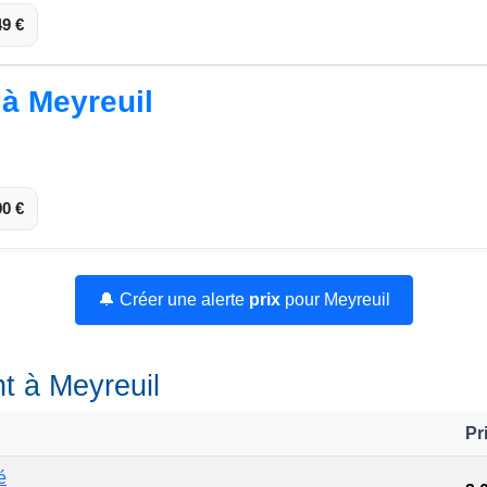
49 €
 à Meyreuil
90 €
🔔 Créer une alerte
prix
pour Meyreuil
nt à Meyreuil
Pr
é