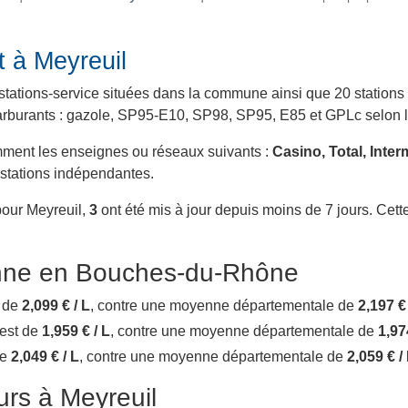
t à Meyreuil
stations-service situées dans la commune ainsi que 20 stations 
 carburants : gazole, SP95-E10, SP98, SP95, E85 et GPLc selon le
amment les enseignes ou réseaux suivants :
Casino, Total, Inte
 stations indépendantes.
pour Meyreuil,
3
ont été mis à jour depuis moins de 7 jours. Cette
nne en Bouches-du-Rhône
t de
2,099 € / L
, contre une moyenne départementale de
2,197 € 
 est de
1,959 € / L
, contre une moyenne départementale de
1,97
de
2,049 € / L
, contre une moyenne départementale de
2,059 € /
ours à Meyreuil