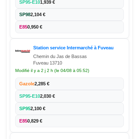
SP95-E10
1,939 €
SP98
2,104 €
E85
0,950 €
Station service Intermarché à Fuveau
Chemin du Jas de Bassas
Fuveau 13710
Modifié il y a 2 j 2 h (le 04/08 à 05:52)
Gazole
2,285 €
SP95-E10
2,030 €
SP95
2,100 €
E85
0,829 €