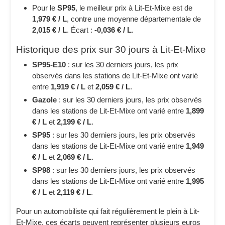
Pour le
SP95
, le meilleur prix à Lit-Et-Mixe est de
1,979 € / L
, contre une moyenne départementale de
2,015 € / L
. Écart :
-0,036 € / L
.
Historique des prix sur 30 jours à Lit-Et-Mixe
SP95-E10
: sur les 30 derniers jours, les prix
observés dans les stations de Lit-Et-Mixe ont varié
entre
1,919 € / L
et
2,059 € / L
.
Gazole
: sur les 30 derniers jours, les prix observés
dans les stations de Lit-Et-Mixe ont varié entre
1,899
€ / L
et
2,199 € / L
.
SP95
: sur les 30 derniers jours, les prix observés
dans les stations de Lit-Et-Mixe ont varié entre
1,949
€ / L
et
2,069 € / L
.
SP98
: sur les 30 derniers jours, les prix observés
dans les stations de Lit-Et-Mixe ont varié entre
1,995
€ / L
et
2,119 € / L
.
Pour un automobiliste qui fait régulièrement le plein à Lit-
Et-Mixe, ces écarts peuvent représenter plusieurs euros