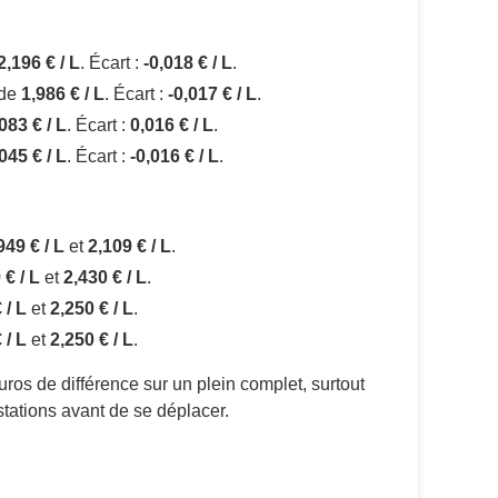
2,196 € / L
. Écart :
-0,018 € / L
.
 de
1,986 € / L
. Écart :
-0,017 € / L
.
083 € / L
. Écart :
0,016 € / L
.
045 € / L
. Écart :
-0,016 € / L
.
949 € / L
et
2,109 € / L
.
 € / L
et
2,430 € / L
.
 / L
et
2,250 € / L
.
 / L
et
2,250 € / L
.
ros de différence sur un plein complet, surtout
stations avant de se déplacer.