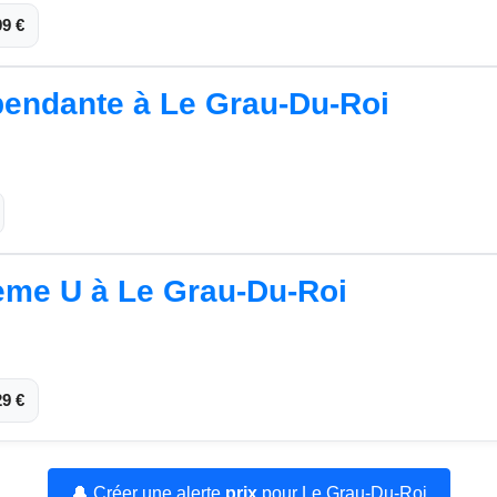
99 €
pendante à Le Grau-Du-Roi
tème U à Le Grau-Du-Roi
29 €
🔔 Créer une alerte
prix
pour Le Grau-Du-Roi