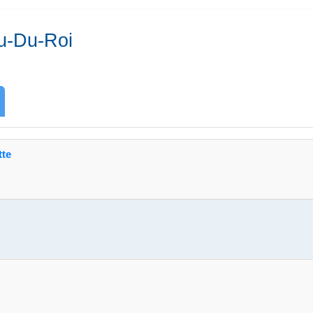
u-Du-Roi
tte