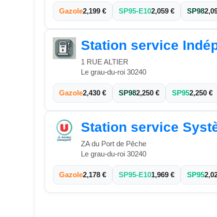
Gazole
2,199 €
SP95-E10
2,059 €
SP98
2,0
Station service Indé
1 RUE ALTIER
Le grau-du-roi 30240
Gazole
2,430 €
SP98
2,250 €
SP95
2,250 €
Station service Sys
ZA du Port de Pêche
Le grau-du-roi 30240
Gazole
2,178 €
SP95-E10
1,969 €
SP95
2,0