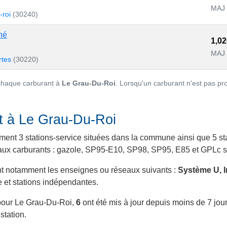
MAJ 
-roi
(30240)
hé
1,02
MAJ 
rtes
(30220)
 chaque carburant à
Le Grau-Du-Roi
. Lorsqu'un carburant n'est pas pr
nt à Le Grau-Du-Roi
ment 3 stations-service situées dans la commune ainsi que 5 sta
cipaux carburants : gazole, SP95-E10, SP98, SP95, E85 et GPLc se
nt notamment les enseignes ou réseaux suivants :
Système U, 
e et stations indépendantes.
 pour Le Grau-Du-Roi,
6
ont été mis à jour depuis moins de 7 jours
station.