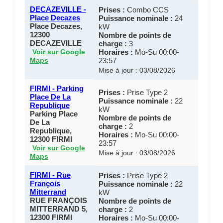
DECAZEVILLE -
Prises :
Combo CCS
Place Decazes
Puissance nominale :
24
Place Decazes,
kW
12300
Nombre de points de
DECAZEVILLE
charge :
3
Horaires :
Mo-Su 00:00-
Voir sur Google
23:57
Maps
Mise à jour : 03/08/2026
FIRMI - Parking
Prises :
Prise Type 2
Place De La
Puissance nominale :
22
Republique
kW
Parking Place
Nombre de points de
De La
charge :
2
Republique,
Horaires :
Mo-Su 00:00-
12300 FIRMI
23:57
Voir sur Google
Mise à jour : 03/08/2026
Maps
FIRMI - Rue
Prises :
Prise Type 2
François
Puissance nominale :
22
Mitterrand
kW
RUE FRANÇOIS
Nombre de points de
MITTERRAND 5,
charge :
2
12300 FIRMI
Horaires :
Mo-Su 00:00-