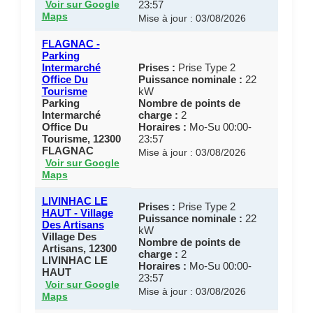
23:57
Voir sur Google
Maps
Mise à jour : 03/08/2026
FLAGNAC -
Parking
Intermarché
Prises :
Prise Type 2
Office Du
Puissance nominale :
22
Tourisme
kW
Parking
Nombre de points de
Intermarché
charge :
2
Office Du
Horaires :
Mo-Su 00:00-
Tourisme, 12300
23:57
FLAGNAC
Mise à jour : 03/08/2026
Voir sur Google
Maps
LIVINHAC LE
Prises :
Prise Type 2
HAUT - Village
Puissance nominale :
22
Des Artisans
kW
Village Des
Nombre de points de
Artisans, 12300
charge :
2
LIVINHAC LE
Horaires :
Mo-Su 00:00-
HAUT
23:57
Voir sur Google
Mise à jour : 03/08/2026
Maps