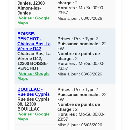
charge :
2
Junies, 12300
Horaires :
Mo-Su 00:00-
Almont-les-
23:57
Junies
Voir sur Google
Mise à jour : 03/08/2026
Maps
BOISSE-
PENCHOT -
Prises :
Prise Type 2
Château Bas, La
Puissance nominale :
22
Vérerie D42
kW
Château Bas, La
Nombre de points de
Vérerie D42,
charge :
2
12300 BOISSE-
Horaires :
Mo-Su 00:00-
PENCHOT
23:57
Voir sur Google
Mise à jour : 03/08/2026
Maps
BOUILLAC -
Prises :
Prise Type 2
Rue des Cyprés
Puissance nominale :
22
Rue des Cyprés
kW
88, 12300
Nombre de points de
BOUILLAC
charge :
2
Horaires :
Mo-Su 00:00-
Voir sur Google
23:57
Maps
Mise à jour : 03/08/2026