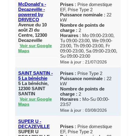
McDonald's -
Prises :
Prise domestique
Decazeville -
EF, Prise Type 2
powered by
Puissance nominale :
22
DRIVECO
kW
Avenue du 10
Nombre de points de
août ZI du
charge :
2
Centre, 12300
Horaires :
Mo 09:00-23:00,
Decazeville
Tu 09:00-23:00, We 09:00-
23:00, Th 09:00-23:00, Fr
Voir sur Google
09:00-23:00, Sa 09:00-23:00,
Maps
Su 09:00-23:00
Mise à jour : 21/07/2026
SAINT SANTIN -
Prises :
Prise Type 2
5 La bénéchie
Puissance nominale :
22
5 La bénéchie,
kW
12300 SAINT
Nombre de points de
SANTIN
charge :
2
Horaires :
Mo-Su 00:00-
Voir sur Google
23:57
Maps
Mise à jour : 03/08/2026
SUPER U -
DECAZEVILLE
Prises :
Prise domestique
SUPER U
EF, Prise Type 2