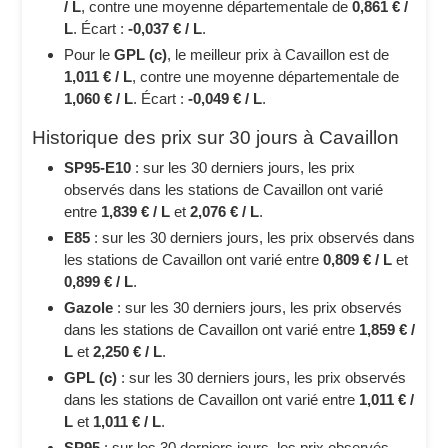
/ L
, contre une moyenne départementale de
0,861 € /
L
. Écart :
-0,037 € / L
.
Pour le
GPL (c)
, le meilleur prix à Cavaillon est de
1,011 € / L
, contre une moyenne départementale de
1,060 € / L
. Écart :
-0,049 € / L
.
Historique des prix sur 30 jours à Cavaillon
SP95-E10
: sur les 30 derniers jours, les prix
observés dans les stations de Cavaillon ont varié
entre
1,839 € / L
et
2,076 € / L
.
E85
: sur les 30 derniers jours, les prix observés dans
les stations de Cavaillon ont varié entre
0,809 € / L
et
0,899 € / L
.
Gazole
: sur les 30 derniers jours, les prix observés
dans les stations de Cavaillon ont varié entre
1,859 € /
L
et
2,250 € / L
.
GPL (c)
: sur les 30 derniers jours, les prix observés
dans les stations de Cavaillon ont varié entre
1,011 € /
L
et
1,011 € / L
.
SP95
: sur les 30 derniers jours, les prix observés