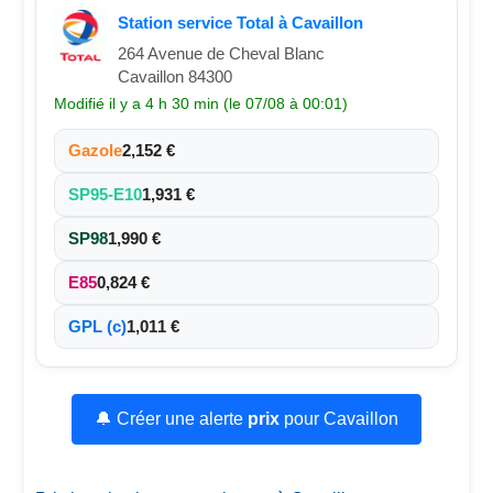
Station service Total à Cavaillon
264 Avenue de Cheval Blanc
Cavaillon 84300
Modifié il y a 4 h 30 min (le 07/08 à 00:01)
Gazole
2,152 €
SP95-E10
1,931 €
SP98
1,990 €
E85
0,824 €
GPL (c)
1,011 €
🔔 Créer une alerte
prix
pour Cavaillon