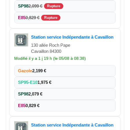
SP98
2,099 €
Rupture
E85
0,829 €
Rupture
Station service Indépendante à Cavaillon
130 allée Roch Pape
Cavaillon 84300
Modifié il y a 1 j 19 h (le 05/08 à 08:38)
Gazole
2,199 €
SP95-E10
1,975 €
SP98
2,079 €
E85
0,829 €
Station service Indépendante à Cavaillon