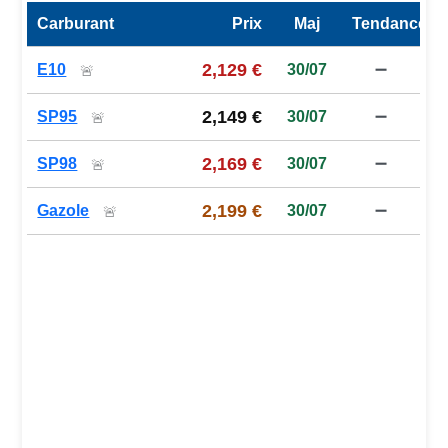
Carburant
Prix
Maj
Tendance
Prix des carburants de la station — comparaison à la moy
2,129 €
E10
30/07
➖
🚨
2,149 €
SP95
30/07
➖
🚨
2,169 €
SP98
30/07
➖
🚨
2,199 €
Gazole
30/07
➖
🚨