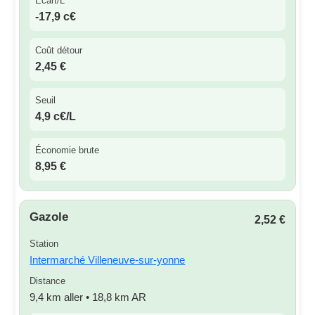
Écart/L
-17,9 c€
Coût détour
2,45 €
Seuil
4,9 c€/L
Économie brute
8,95 €
Gazole
2,52 €
Station
Intermarché Villeneuve-sur-yonne
Distance
9,4 km aller • 18,8 km AR