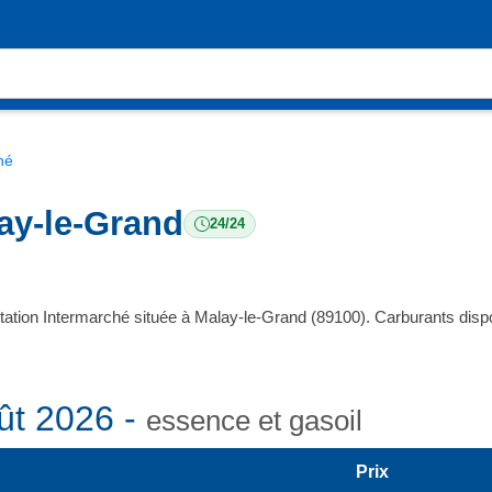
hé
ay-le-Grand
24/24
station Intermarché située à Malay-le-Grand (89100). Carburants di
ût 2026 -
essence et gasoil
Prix