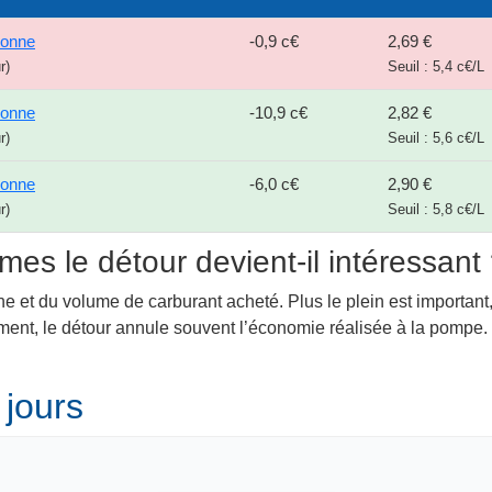
yonne
-0,9 c€
2,69 €
r)
Seuil : 5,4 c€/L
yonne
-10,9 c€
2,82 €
r)
Seuil : 5,6 c€/L
yonne
-6,0 c€
2,90 €
r)
Seuil : 5,8 c€/L
mes le détour devient-il intéressant
ne et du volume de carburant acheté. Plus le plein est important,
lement, le détour annule souvent l’économie réalisée à la pompe
 jours