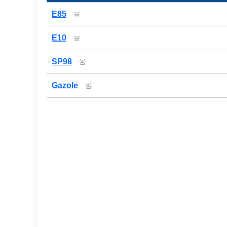
Prix des carburants de la station — comparaison
E85
🚨
E10
🚨
SP98
🚨
Gazole
🚨