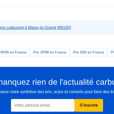
rix carburant à Malay-le-Grand (89100)
x SP95 en France
Prix SP98 en France
Prix E85 en France
P
anquez rien de l'actualité carb
ne notre synthèse des prix, actus et conseils pour faire des 
S'inscrire