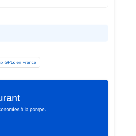
rix GPLc en France
urant
économies à la pompe.