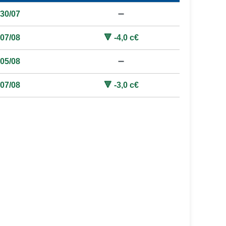
30/07
➖
07/08
🔻 -4,0 c€
05/08
➖
07/08
🔻 -3,0 c€