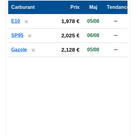
Carburant
Prix
Maj
Tendance
Prix des carburants de la station — comparaison à la moy
1,978 €
E10
05/08
➖
🚨
2,025 €
SP95
06/08
➖
🚨
2,128 €
Gazole
05/08
➖
🚨