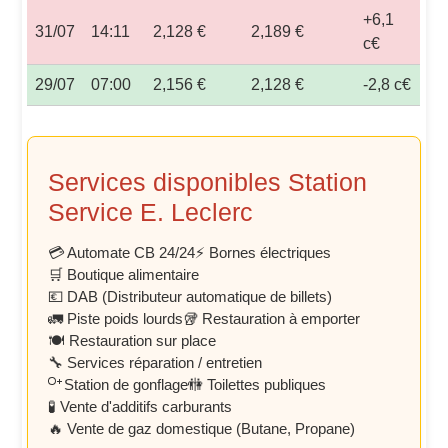
+6,1
31/07
14:11
2,128 €
2,189 €
c€
29/07
07:00
2,156 €
2,128 €
-2,8 c€
Services disponibles Station
Service E. Leclerc
💳 Automate CB 24/24
⚡ Bornes électriques
🛒 Boutique alimentaire
💶 DAB (Distributeur automatique de billets)
🚛 Piste poids lourds
🥡 Restauration à emporter
🍽️ Restauration sur place
🔧 Services réparation / entretien
Station de gonflage
🚻 Toilettes publiques
🧪 Vente d'additifs carburants
🔥 Vente de gaz domestique (Butane, Propane)