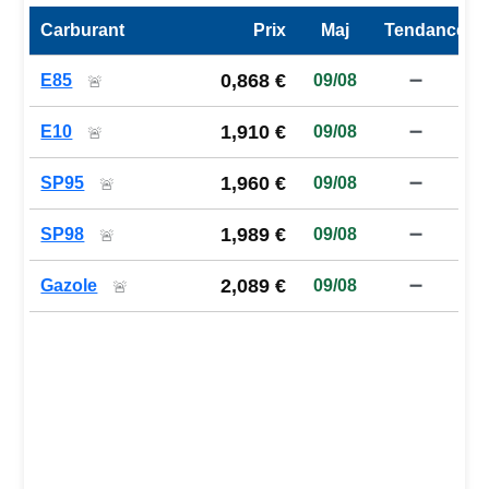
Carburant
Prix
Maj
Tendance
Prix des carburants de la station — comparaison à la moy
0,868 €
E85
09/08
➖
🚨
1,910 €
E10
09/08
➖
🚨
1,960 €
SP95
09/08
➖
🚨
1,989 €
SP98
09/08
➖
🚨
2,089 €
Gazole
09/08
➖
🚨