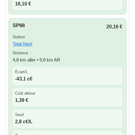
16,10 €
SP98
20,16 €
Station
Total Niort
Distance
4,8 km aller • 9,6 km AR
Écart/L
-43,1 c€
Coût détour
1,39 €
Seuil
2,8 c€/L