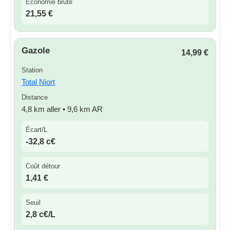
Économie brute
21,55 €
Gazole
14,99 €
Station
Total Niort
Distance
4,8 km aller • 9,6 km AR
Écart/L
-32,8 c€
Coût détour
1,41 €
Seuil
2,8 c€/L