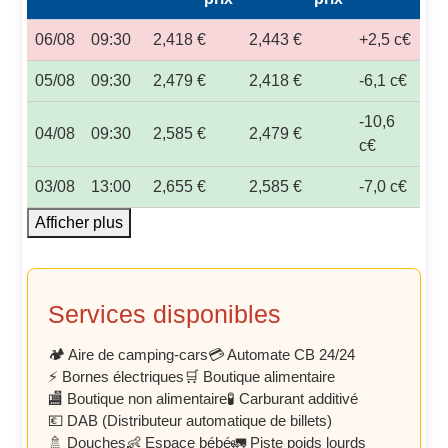
06/08
09:30
2,418 €
2,443 €
+2,5 c€
05/08
09:30
2,479 €
2,418 €
-6,1 c€
-10,6
04/08
09:30
2,585 €
2,479 €
c€
03/08
13:00
2,655 €
2,585 €
-7,0 c€
Afficher plus
Services disponibles
🏕️ Aire de camping-cars
💳 Automate CB 24/24
⚡ Bornes électriques
🛒 Boutique alimentaire
🏬 Boutique non alimentaire
🧪 Carburant additivé
💶 DAB (Distributeur automatique de billets)
🚿 Douches
👶 Espace bébé
🚛 Piste poids lourds