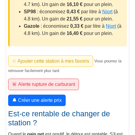
4.7 km). Un gain de
16,10 €
pour un plein.
SP98
: économisez
0,43 €
par litre à
Niort
(à
4.8 km). Un gain de
21,55 €
pour un plein.
Gazole
: économisez
0,33 €
par litre à
Niort
(à
4.8 km). Un gain de
16,40 €
pour un plein.
☆ Ajouter cette station à mes favoris
Vous pourrez la
retrouver facilement plus tard.
🚨 Alerte rupture de carburant
🔔 Créer une alerte prix
Est-ce rentable de changer de
station ?
Quand le
gain net
est positif, le détour est rentable. S’il est