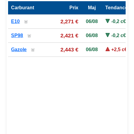
Carburant
Prix
Maj
Tendance
Prix des carburants de la station — comparaison à la moy
2,271 €
E10
06/08
🔻 -0,2 c€
🚨
2,421 €
SP98
06/08
🔻 -0,2 c€
🚨
2,443 €
Gazole
06/08
🔺 +2,5 c€
🚨