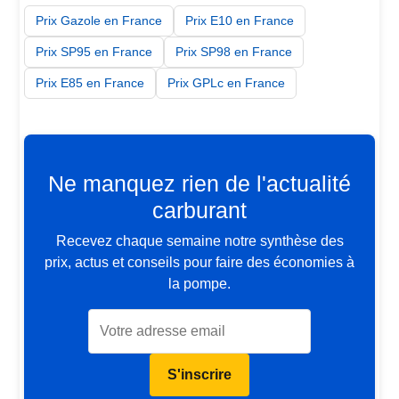
Prix Gazole en France
Prix E10 en France
Prix SP95 en France
Prix SP98 en France
Prix E85 en France
Prix GPLc en France
Ne manquez rien de l'actualité
carburant
Recevez chaque semaine notre synthèse des
prix, actus et conseils pour faire des économies à
la pompe.
S'inscrire