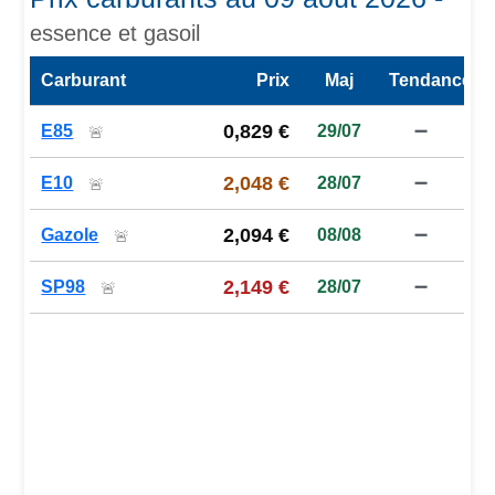
essence et gasoil
Carburant
Prix
Maj
Tendance
Prix des carburants de la station — comparaison à la moy
0,829 €
E85
29/07
➖
🚨
2,048 €
E10
28/07
➖
🚨
2,094 €
Gazole
08/08
➖
🚨
2,149 €
SP98
28/07
➖
🚨