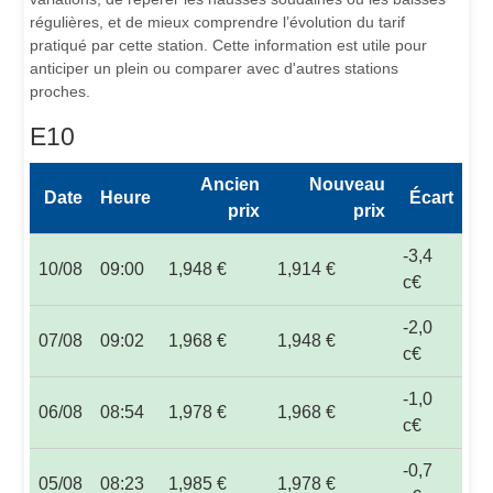
régulières, et de mieux comprendre l’évolution du tarif
pratiqué par cette station. Cette information est utile pour
anticiper un plein ou comparer avec d'autres stations
proches.
E10
Ancien
Nouveau
Date
Heure
Écart
prix
prix
-3,4
10/08
09:00
1,948 €
1,914 €
c€
-2,0
07/08
09:02
1,968 €
1,948 €
c€
-1,0
06/08
08:54
1,978 €
1,968 €
c€
-0,7
05/08
08:23
1,985 €
1,978 €