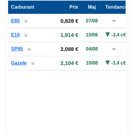
Carburant
Prix
Maj
Tendance
Prix des carburants de la station — comparaison à la moy
0,828 €
E85
07/08
➖
🚨
1,914 €
E10
10/08
🔻 -3,4 c€
🚨
2,088 €
SP95
04/08
➖
🚨
2,104 €
Gazole
10/08
🔻 -3,4 c€
🚨