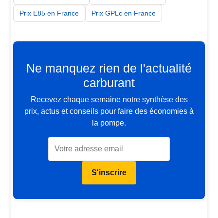
Prix E85 en France
Prix GPLc en France
Ne manquez rien de l'actualité
carburant
Recevez chaque semaine notre synthèse des
prix, actus et conseils pour faire des économies à
la pompe.
S'inscrire