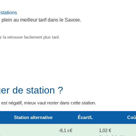
stations
plein au meilleur tarif dans le Savoie.
 la retrouver facilement plus tard.
er de station ?
il est négatif, mieux vaut rester dans cette station.
Station alternative
Écart/L
Coû
-8,1 c€
1,02 €