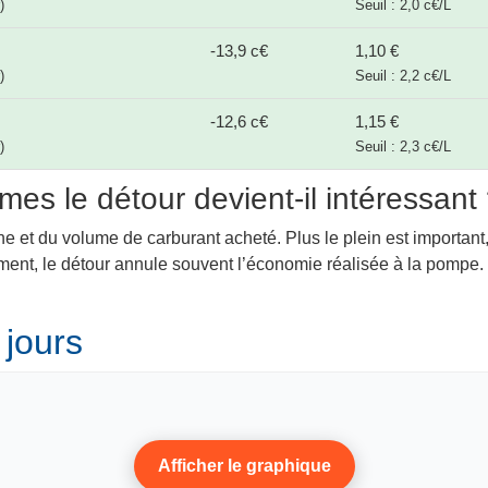
)
Seuil : 2,0 c€/L
-13,9 c€
1,10 €
)
Seuil : 2,2 c€/L
-12,6 c€
1,15 €
)
Seuil : 2,3 c€/L
mes le détour devient-il intéressant
ne et du volume de carburant acheté. Plus le plein est important,
lement, le détour annule souvent l’économie réalisée à la pompe
 jours
Afficher le graphique