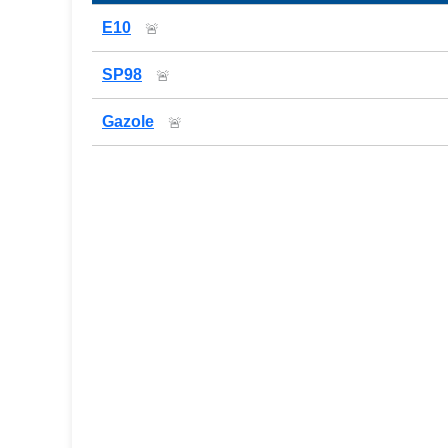
Prix des carburants de la station — comparaison
E10
🚨
SP98
🚨
Gazole
🚨