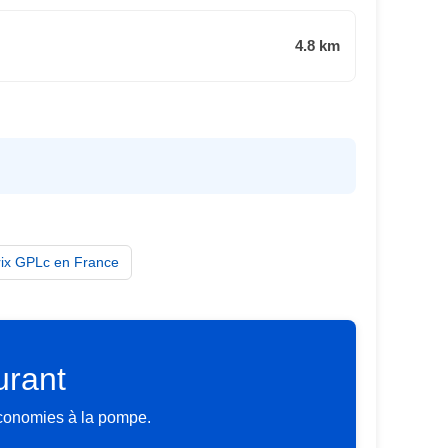
4.8 km
rix GPLc en France
urant
économies à la pompe.