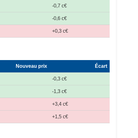
-0,7 c€
-0,6 c€
+0,3 c€
Nouveau prix
Écart
-0,3 c€
-1,3 c€
+3,4 c€
+1,5 c€