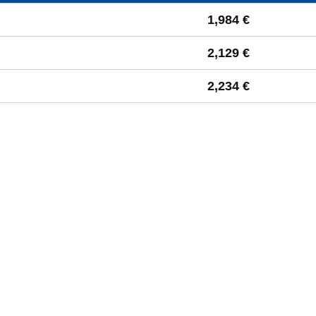
 à la moyenne départementale
1,984 €
2,129 €
2,234 €