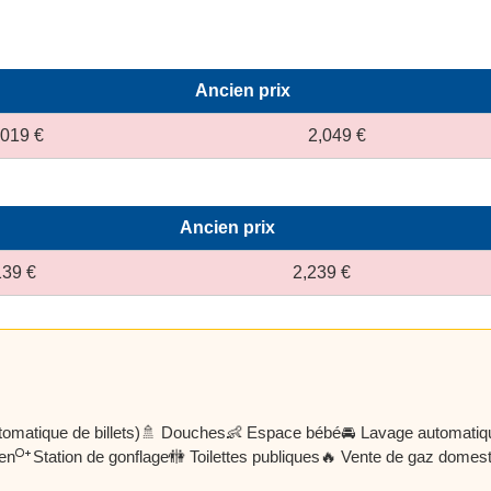
Ancien prix
,019 €
2,049 €
Ancien prix
139 €
2,239 €
omatique de billets)
🚿 Douches
👶 Espace bébé
🚘 Lavage automatiq
ien
Station de gonflage
🚻 Toilettes publiques
🔥 Vente de gaz domest