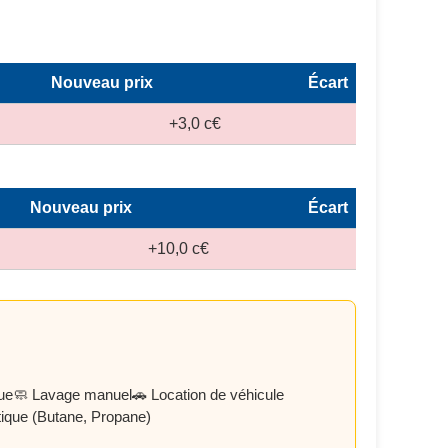
Nouveau prix
Écart
+3,0 c€
Nouveau prix
Écart
+10,0 c€
ue
🧼 Lavage manuel
🚗 Location de véhicule
ique (Butane, Propane)