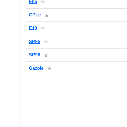
E85
🚨
GPLc
🚨
E10
🚨
SP95
🚨
SP98
🚨
Gazole
🚨