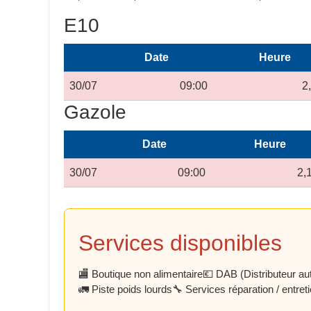
E10
Date
Heure
30/07
09:00
2
Gazole
Date
Heure
30/07
09:00
2,
Services disponibles
🏬 Boutique non alimentaire
💶 DAB (Distributeur aut
🚛 Piste poids lourds
🔧 Services réparation / entret