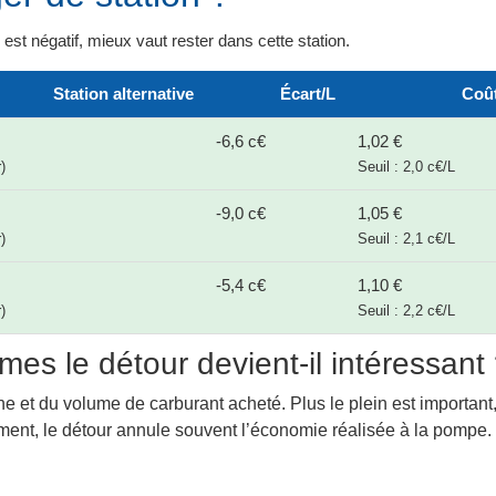
il est négatif, mieux vaut rester dans cette station.
Station alternative
Écart/L
Coût
-6,6 c€
1,02 €
)
Seuil : 2,0 c€/L
-9,0 c€
1,05 €
)
Seuil : 2,1 c€/L
-5,4 c€
1,10 €
)
Seuil : 2,2 c€/L
mes le détour devient-il intéressant
ne et du volume de carburant acheté. Plus le plein est important,
lement, le détour annule souvent l’économie réalisée à la pompe