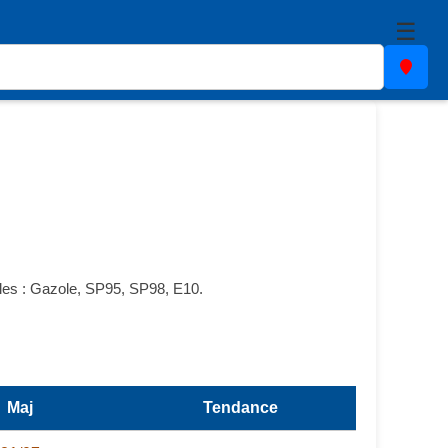
☰
bles : Gazole, SP95, SP98, E10.
Maj
Tendance