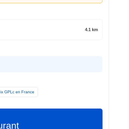
4.1 km
rix GPLc en France
urant