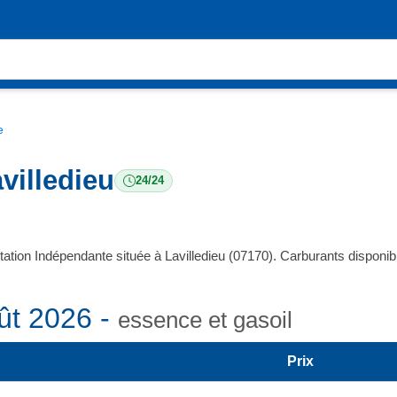
e
villedieu
24/24
tation Indépendante située à Lavilledieu (07170). Carburants disponi
ût 2026 -
essence et gasoil
Prix
 à la moyenne départementale