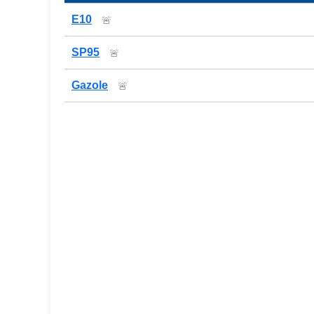
Prix des carburants de la station — comparaison
E10
🚨
SP95
🚨
Gazole
🚨