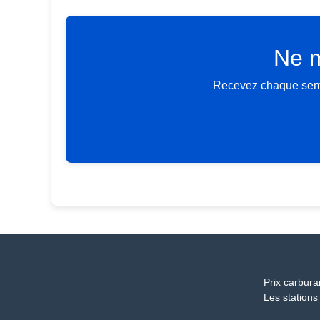
Ne m
Recevez chaque semai
Prix carbura
Les stations