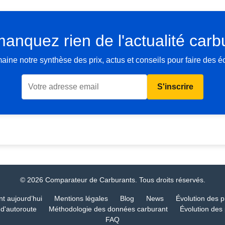
anquez rien de l'actualité carb
ne notre synthèse des prix, actus et conseils pour faire des 
S'inscrire
© 2026 Comparateur de Carburants. Tous droits réservés.
nt aujourd’hui
Mentions légales
Blog
News
Évolution des p
 d'autoroute
Méthodologie des données carburant
Évolution des 
FAQ