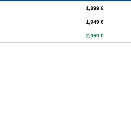
 à la moyenne départementale
1,899 €
1,949 €
2,059 €