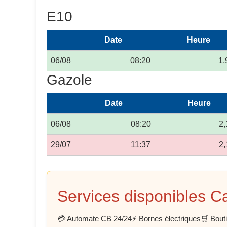
E10
Date
Heure
06/08
08:20
1,
Gazole
Date
Heure
06/08
08:20
2,
29/07
11:37
2,
Services disponibles C
💳 Automate CB 24/24
⚡ Bornes électriques
🛒 Bout