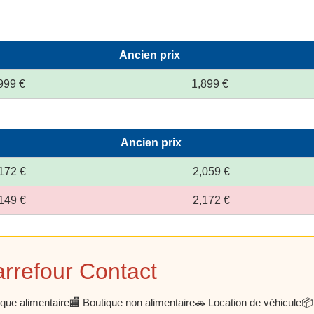
Ancien prix
999 €
1,899 €
Ancien prix
172 €
2,059 €
149 €
2,172 €
arrefour Contact
ique alimentaire
🏬 Boutique non alimentaire
🚗 Location de véhicule
📦