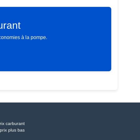
urant
économies à la pompe.
rix carburant
prix plus bas