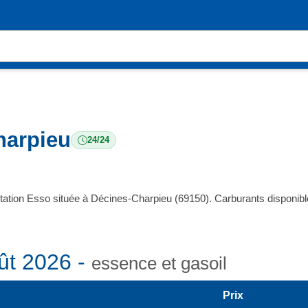
harpieu
24/24
station Esso située à Décines-Charpieu (69150). Carburants disponi
ût 2026 -
essence et gasoil
Prix