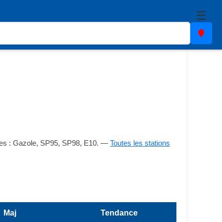
☰
bles : Gazole, SP95, SP98, E10. —
Toutes les stations
Maj
Tendance