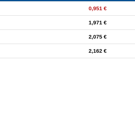
 à la moyenne départementale
0,951 €
1,971 €
2,075 €
2,162 €