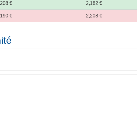
,208 €
2,182 €
,190 €
2,208 €
ité