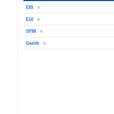
Prix des carburants de la station — comparaison
E85
🚨
E10
🚨
SP98
🚨
Gazole
🚨