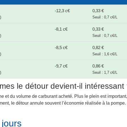
-12,3 c€
0,33 €
)
Seuil : 0,7 c€/L
-8,1 c€
0,33 €
)
Seuil : 0,7 c€/L
-8,5 c€
0,82 €
)
Seuil : 1,6 c€/L
-9,7 c€
0,86 €
)
Seuil : 1,7 c€/L
mes le détour devient-il intéressant
ne et du volume de carburant acheté. Plus le plein est important,
lement, le détour annule souvent l’économie réalisée à la pompe
 jours