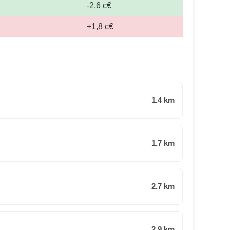
-2,6 c€
+1,8 c€
1.4 km
1.7 km
2.7 km
2.9 km