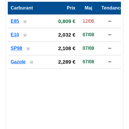
Carburant
Prix
Maj
Tendance
Prix des carburants de la station — comparaison à la moy
0,809 €
E85
12/06
➖
🚨
2,032 €
E10
07/08
➖
🚨
2,108 €
SP98
07/08
➖
🚨
2,289 €
Gazole
07/08
➖
🚨