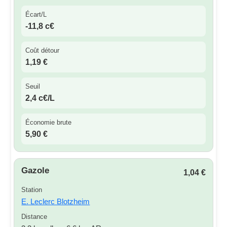
Écart/L
-11,8 c€
Coût détour
1,19 €
Seuil
2,4 c€/L
Économie brute
5,90 €
Gazole
1,04 €
Station
E. Leclerc Blotzheim
Distance