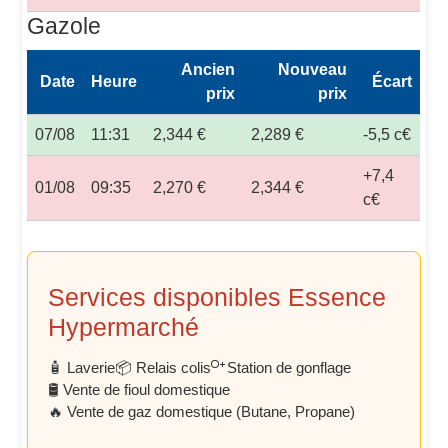
Gazole
Ancien
Nouveau
Date
Heure
Écart
prix
prix
07/08
11:31
2,344 €
2,289 €
-5,5 c€
+7,4
01/08
09:35
2,270 €
2,344 €
c€
Services disponibles Essence
Hypermarché
🧴 Laverie
📦 Relais colis
Station de gonflage
🛢️ Vente de fioul domestique
🔥 Vente de gaz domestique (Butane, Propane)