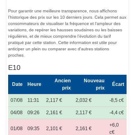
Pour garantir une meilleure transparence, nous affichons
l’historique des prix sur les 10 derniers jours. Cela permet aux
consommateurs de visualiser la fréquence et l’ampleur des
variations, de repérer les hausses soudaines ou les baisses
régulières, et de mieux comprendre l’évolution du tarif
pratiqué par cette station. Cette information est utile pour
anticiper un plein ou comparer avec d'autres stations
proches.
E10
Ancien
Nouveau
Date
Heure
Écart
prix
prix
07/08
11:31
2,117 €
2,032 €
-8,5 c€
04/08
09:26
2,161 €
2,117 €
-4,4 c€
+6,0
01/08
09:35
2,101 €
2,161 €
c€