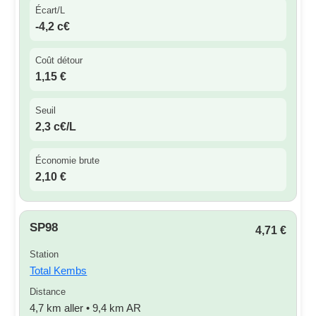
Écart/L
-4,2 c€
Coût détour
1,15 €
Seuil
2,3 c€/L
Économie brute
2,10 €
SP98
4,71 €
Station
Total Kembs
Distance
4,7 km aller • 9,4 km AR