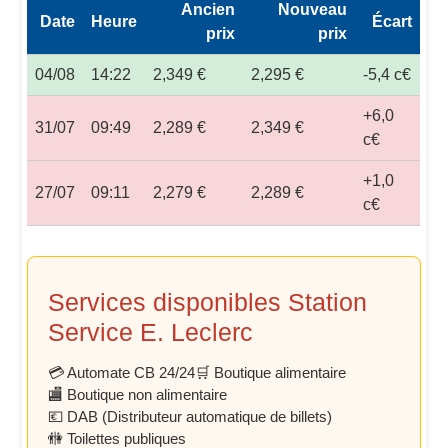
Ancien
Nouveau
Date
Heure
Écart
prix
prix
04/08
14:22
2,349 €
2,295 €
-5,4 c€
+6,0
31/07
09:49
2,289 €
2,349 €
c€
+1,0
27/07
09:11
2,279 €
2,289 €
c€
Services disponibles Station
Service E. Leclerc
💳 Automate CB 24/24
🛒 Boutique alimentaire
🏬 Boutique non alimentaire
💶 DAB (Distributeur automatique de billets)
🚻 Toilettes publiques