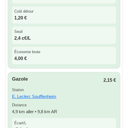
Coût détour
1,20 €
Seuil
2,4 c€/L
Économie brute
4,00 €
Gazole
2,15 €
Station
E. Leclerc Soufflenheim
Distance
4,9 km aller • 9,8 km AR
Écart/L