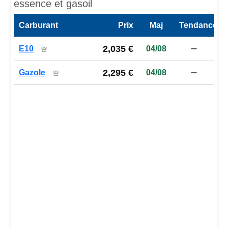
essence et gasoil
Carburant
Prix
Maj
Tendance
Prix des carburants de la station — comparaison à la moy
2,035 €
E10
04/08
➖
🚨
2,295 €
Gazole
04/08
➖
🚨