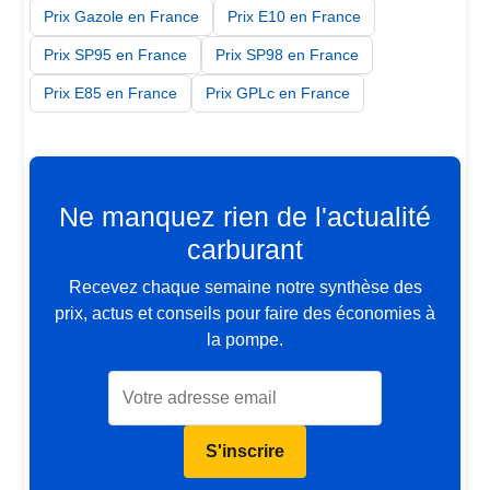
Prix Gazole en France
Prix E10 en France
Prix SP95 en France
Prix SP98 en France
Prix E85 en France
Prix GPLc en France
Ne manquez rien de l'actualité
carburant
Recevez chaque semaine notre synthèse des
prix, actus et conseils pour faire des économies à
la pompe.
S'inscrire