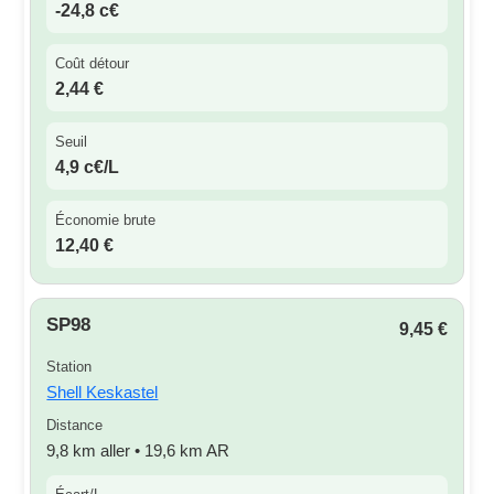
-24,8 c€
Coût détour
2,44 €
Seuil
4,9 c€/L
Économie brute
12,40 €
SP98
9,45 €
Station
Shell Keskastel
Distance
9,8 km aller • 19,6 km AR