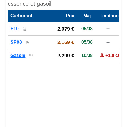
essence et gasoil
Carburant
Prix
Maj
Tendance
Prix des carburants de la station — comparaison à la moy
2,079 €
E10
05/08
➖
🚨
2,169 €
SP98
05/08
➖
🚨
2,299 €
Gazole
10/08
🔺 +1,0 c€
🚨