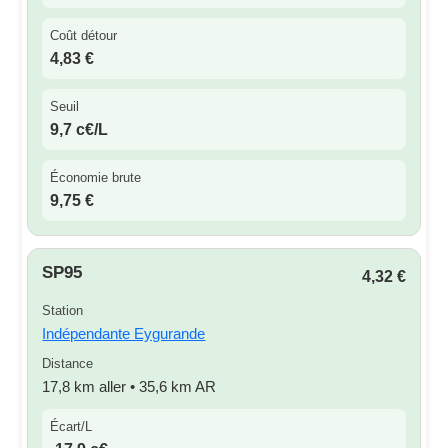
Coût détour
4,83 €
Seuil
9,7 c€/L
Économie brute
9,75 €
SP95
4,32 €
Station
Indépendante Eygurande
Distance
17,8 km aller • 35,6 km AR
Écart/L