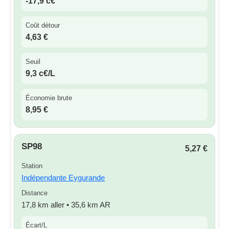
-17,9 c€
Coût détour
4,63 €
Seuil
9,3 c€/L
Économie brute
8,95 €
SP98
5,27 €
Station
Indépendante Eygurande
Distance
17,8 km aller • 35,6 km AR
Écart/L