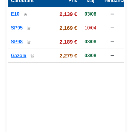
Carburant
Prix
Maj
Tendance
Prix des carburants de la station — comparaison à la moy
2,139 €
E10
03/08
➖
🚨
2,169 €
SP95
10/04
➖
🚨
2,189 €
SP98
03/08
➖
🚨
2,279 €
Gazole
03/08
➖
🚨